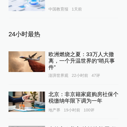
中国教育报
1天前
24小时最热
欧洲燃烧之夏：33万人大撤
离，一个升温世界的“哨兵事
件”
澎湃世界观
22小时前
47
评
北京：非京籍家庭购房社保个
税缴纳年限下调为一年
地产界
19小时前
100
评