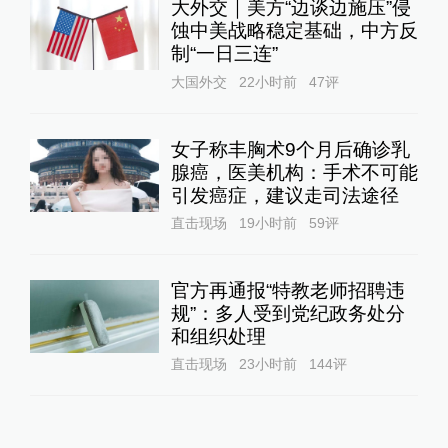
大外交｜美方“边谈边施压”侵
蚀中美战略稳定基础，中方反
制“一日三连”
大国外交
22小时前
47
评
女子称丰胸术9个月后确诊乳
腺癌，医美机构：手术不可能
引发癌症，建议走司法途径
直击现场
19小时前
59
评
官方再通报“特教老师招聘违
规”：多人受到党纪政务处分
和组织处理
直击现场
23小时前
144
评