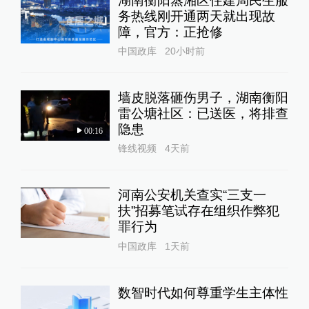
湖南衡阳蒸湘区住建局民生服
务热线刚开通两天就出现故
障，官方：正抢修
中国政库
20小时前
墙皮脱落砸伤男子，湖南衡阳
雷公塘社区：已送医，将排查
隐患
00:16
锋线视频
4天前
河南公安机关查实“三支一
扶”招募笔试存在组织作弊犯
罪行为
中国政库
1天前
数智时代如何尊重学生主体性