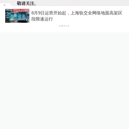
8月9日运营开始起，上海轨交全网络地面高架区
P
段限速运行
特别声明
本文为澎湃号作者或机构在澎湃新闻上传
并发布，仅代表该作者或机构观点，不代
表澎湃新闻的观点或立场，澎湃新闻仅提
供信息发布平台。申请澎湃号请用电脑访
问https://renzheng.thepaper.cn。
相关推荐