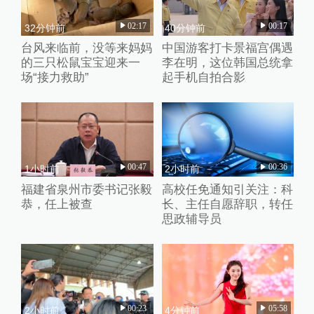
02:17
00:17
32分钟前
40分钟前
台风来临前，没等来妈妈
中国游客打卡景福宫偶遇
的三只松鼠宝宝迎来一
李在明，这位韩国总统拿
场“接力救助”
起手机自拍合影
00:47
00:36
1小时前
2小时前
福建省泉州市委书记张毅
高校任免通知引关注：科
恭，任上被查
长、主任自愿辞职，转任
思政辅导员
00:23
05:58
2小时前
4分钟前