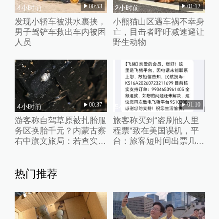
00:53
01:12
4小时前
2小时前
发现小轿车被洪水裹挟，
小熊猫山区遇车祸不幸身
男子驾铲车救出车内被困
亡，目击者呼吁减速避让
人员
野生动物
00:37
01:10
4小时前
5小时前
游客称自驾草原被扎胎服
旅客称买到“盗刷他人里
务区换胎千元？内蒙古察
程票”致在美国误机，平
右中旗文旅局：若查实人
台：旅客短时间出票几十
为抛撒钉子将从重处理
张且行程冲突，已清退涉
事供应票商
热门推荐