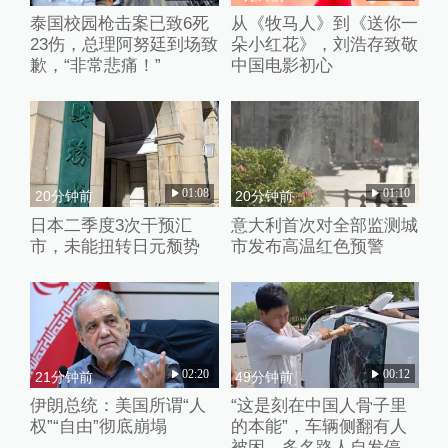
泰国校园枪击案已致6死
从《牧马人》到《送你一
23伤，总理阿努廷到场致
朵小红花》，刘浩存致敬
歉，“非常悲痛！”
中国电影初心
01:08
01:10
20分钟前
20分钟前
日本二季度3次干预汇
意大利首次对全部监测城
市，未能扭转日元颓势
市发布高温红色预警
02:20
00:12
21分钟前
49分钟前
伊朗总统：美国所谓“人
“这是刻在中国人骨子里
权”“自由”彻底崩塌
的本能”，车辆侧翻有人
被困，多名路人自发停车