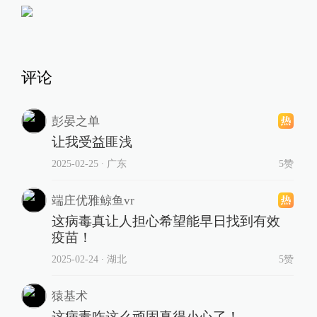
评论
彭晏之单
让我受益匪浅
2025-02-25
∙ 广东
5赞
端庄优雅鲸鱼vr
这病毒真让人担心希望能早日找到有效
疫苗！
2025-02-24
∙ 湖北
5赞
猿基术
这病毒咋这么顽固真得小心了！