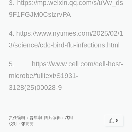
3. https://mp.weixin.qq.com/s/uVw_ds
9F1FGJM0CslzrvPA
4. https://www.nytimes.com/2025/02/1
3/science/cdc-bird-flu-infections.html
5. https://www.cell.com/cell-host-
microbe/fulltext/S1931-
3128(25)00028-9
责任编辑：
曹年润
图片编辑：
沈轲
8
校对：
张亮亮