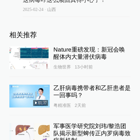
2025-02-24
∙ 山西
相关推荐
Nature重磅发现：新冠会唤
醒体内大量潜伏病毒
生物世界
13小时前
乙肝病毒携带者和乙肝患者是
一回事吗？
01:37
粤精准医
2天前
军事医学研究院刘玮/黎浩团
队揭示新型蜱传正内罗病毒致