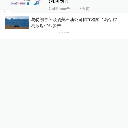
病新机制
CellPress全科学
3天前
陵兰岛钻探，
你有权知道更多
下
线粒体替代疗法安全性引发争
下载澎湃新闻客户端
议
生命科学
3天前
24小时最热
“青海和兰州在抢一碗面？”青
海媒体：这种说法，格局小了
中国政库
23小时前
84
评
蓝厅观察丨被中方反制的7家