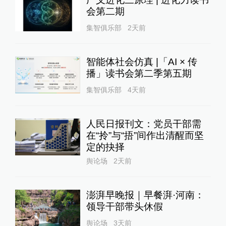
会第二期
集智俱乐部
2天前
智能体社会仿真 |「AI × 传
播」读书会第二季第五期
集智俱乐部
4天前
人民日报刊文：党员干部需
在“拎”与“捂”间作出清醒而坚
定的抉择
舆论场
2天前
澎湃早晚报｜早餐湃·河南：
领导干部带头休假
舆论场
3天前