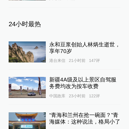
24小时最热
永和豆浆创始人林炳生逝世，
享年70岁
港台来信
21小时前
147
评
新疆4A级及以上景区自驾服
务费均改为按车收费
中国政库
23小时前
122
评
“青海和兰州在抢一碗面？”青
海媒体：这种说法，格局小了