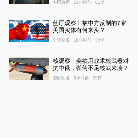
中国政库
19小时前
81
评
蓝厅观察丨被中方反制的7家
美国实体有何来头？
全球速报
18小时前
34
评
核观察｜美欲用战术核武器对
抗中俄，弹药不足核武来凑？
澎湃防务
8小时前
59
评