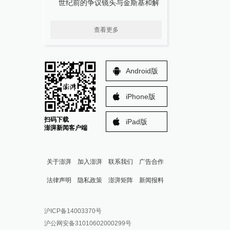
世纪前的争议镜头与金斯基和解
查看更多
Android版
iPhone版
扫码下载
iPad版
澎湃新闻客户端
关于澎湃
加入澎湃
联系我们
广告合作
法律声明
隐私政策
澎湃矩阵
新闻报料
报料热线: 021-962866
澎湃新闻微博
沪ICP备14003370号
报料邮箱: news@thepaper.cn
澎湃新闻公众号
沪公网安备31010602000299号
澎湃新闻抖音号