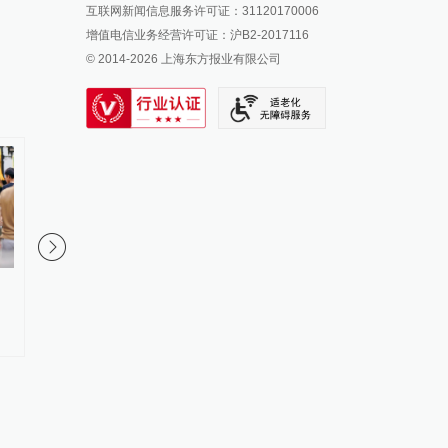
互联网新闻信息服务许可证：31120170006
派生万物开放平台
增值电信业务经营许可证：沪B2-2017116
© 2014-
2026
上海东方报业有限公司
IP SHANGHAI
SIXTH TONE
台风“白海豚”逐渐逼近华东沿
部分公共场所禁烟标识
海！各地最新情况
管”，陕西佳县政府网
建议