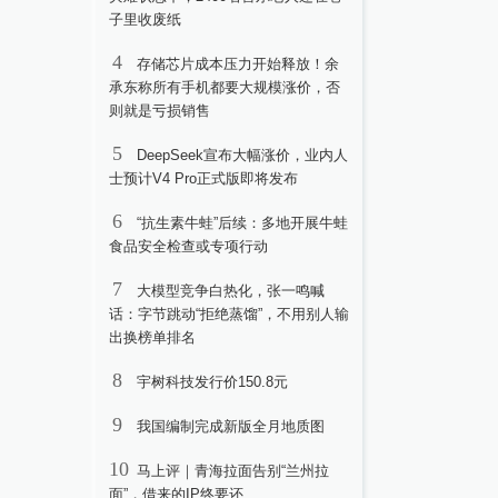
子里收废纸
4
存储芯片成本压力开始释放！余
承东称所有手机都要大规模涨价，否
则就是亏损销售
5
DeepSeek宣布大幅涨价，业内人
士预计V4 Pro正式版即将发布
6
“抗生素牛蛙”后续：多地开展牛蛙
食品安全检查或专项行动
7
大模型竞争白热化，张一鸣喊
话：字节跳动“拒绝蒸馏”，不用别人输
出换榜单排名
8
宇树科技发行价150.8元
9
我国编制完成新版全月地质图
10
马上评｜青海拉面告别“兰州拉
面”，借来的IP终要还