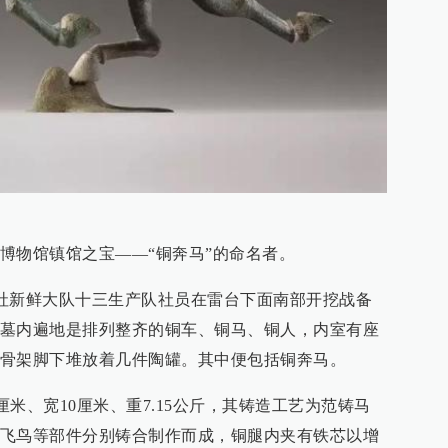
博物馆镇馆之宝——“铜奔马”的命名者。
鲜公社新鲜大队十三生产队社员在雷台下面南部开挖战备
墓内遍地是排列整齐的铜车、铜马、铜人，内室有座
骨架脚下堆放着几件陶罐。其中便包括铜奔马。
.5厘米、宽10厘米、重7.15公斤，其铸造工艺为范铸马
飞鸟等部件分别铸合制作而成，铜腿内夹有铁芯以增