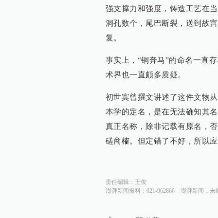
强支撑力和强度，铸造工艺在当
洞孔数个，尾巴断裂，送到故宫
复。
事实上，“铜奔马”的命名一直
术界也一直颇多质疑。
初世宾曾撰文讲述了这件文物从
本学的定名，是在无法确知其名
真正名称，除非记载有原名，否
磋商榷。但定错了不好，所以应
责任编辑：
王俊
澎湃新闻报料：021-962866
澎湃新闻，未