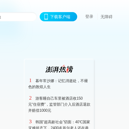
登录
下载客户端
无障碍
1
暮年常沙娜：记忆消逝处，不褪
色的敦煌人生
2
游客睡自己车里被酒店收150
元“住宿费”，监管部门介入后酒店退款
并赔偿1000元
3
韩国“超高龄社会”切面：40℃国家
灾难状态下，2400名首尔老人还在巷