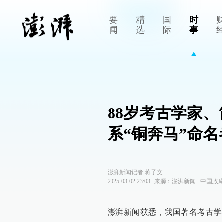
要
精
国
时
闻
选
际
事
88岁考古学家
系“铜奔马”命名
澎湃新闻记者 蒋子文
2025-03-02 23:03
来源：
澎湃新闻
∙
中国政
澎湃新闻获悉，我国著名考古学