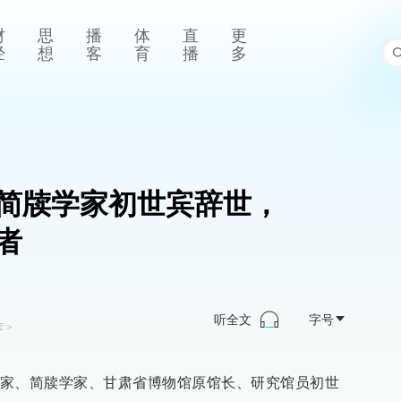
财
思
播
体
直
更
经
想
客
育
播
多
、简牍学家初世宾辞世，
者
听全文
字号
库
>
家、简牍学家、甘肃省博物馆原馆长、研究馆员初世