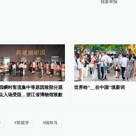
我要举报
因瞬时客流集中等原因致部分观
世界给“__在中国”填新词
众入场受阻，浙江省博物馆致歉
学
#
简牍学
#
铜奔马