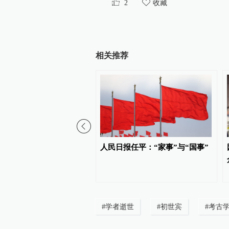
2
收藏
相关推荐
共场所禁烟标识“贴而不
人民日报任平：“家事”与“国事”
陕西佳县政府网站刊文提出
#
学者逝世
#
初世宾
#
考古