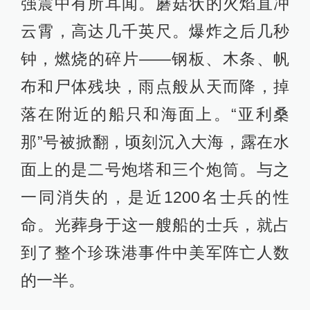
强震中有所耳闻。蘑菇状的火焰直冲
云霄，高达几千英尺。爆炸之后几秒
钟，燃烧的碎片——钢板、木条、帆
布和尸体残块，雨点般从天而降，掉
落在附近的船只和海面上。“亚利桑
那”号被掀翻，顷刻沉入大海，露在水
面上的是二号炮塔和三个炮筒。与之
一同消失的，是近1200名士兵的性
命。光葬身于这一艘船的士兵，就占
到了整个珍珠港事件中美军阵亡人数
的一半。