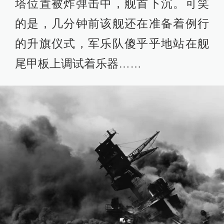
塔位置被炸弹击中，舰首下沉。可笑
的是，几分钟前该舰还在准备着例行
的升旗仪式，军乐队傻乎乎地站在舰
尾甲板上调试着乐器……