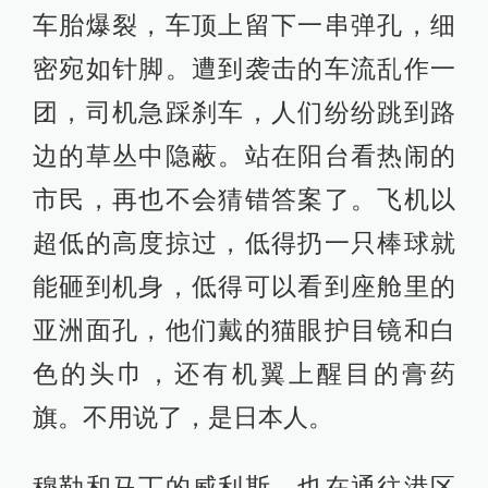
车胎爆裂，车顶上留下一串弹孔，细
密宛如针脚。遭到袭击的车流乱作一
团，司机急踩刹车，人们纷纷跳到路
边的草丛中隐蔽。站在阳台看热闹的
市民，再也不会猜错答案了。飞机以
超低的高度掠过，低得扔一只棒球就
能砸到机身，低得可以看到座舱里的
亚洲面孔，他们戴的猫眼护目镜和白
色的头巾，还有机翼上醒目的膏药
旗。不用说了，是日本人。
穆勒和马丁的威利斯，也在通往港区