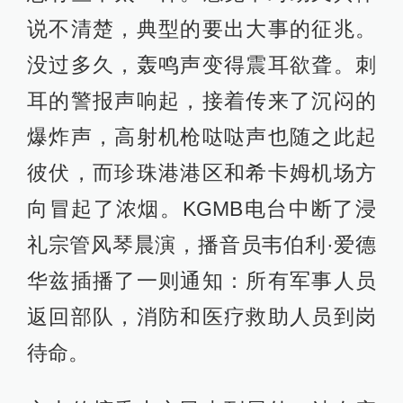
说不清楚，典型的要出大事的征兆。
没过多久，轰鸣声变得震耳欲聋。刺
耳的警报声响起，接着传来了沉闷的
爆炸声，高射机枪哒哒声也随之此起
彼伏，而珍珠港港区和希卡姆机场方
向冒起了浓烟。KGMB电台中断了浸
礼宗管风琴晨演，播音员韦伯利·爱德
华兹插播了一则通知：所有军事人员
返回部队，消防和医疗救助人员到岗
待命。