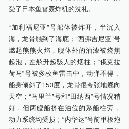
受了日本鱼雷轰炸机的洗礼。
“加利福尼亚”号船体被炸开，半沉入
海，龙骨触到了海底；“西弗吉尼亚”号
燃起熊熊火焰，舰体外的油漆被烧焦
起泡，左舷升起骇人的烟柱；“俄克拉
荷马”号被多枚鱼雷击中，动弹不得，
船身倾斜了150度，龙骨很夸张地翘向
天空；“马里兰”号和“田纳西”号情况稍
好，但两艘船挤在泊位的系船柱旁，
动力系统均受损；“内华达”号前甲板炮