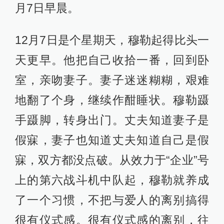
月7日早晨。
12月7日是个星期天，穆勒起得比头一
天更早。他把自己收拾一番，回到卧
室，亲吻妻子。妻子迷迷糊糊，艰难
地翻了个身，继续作酣睡状。穆勒蹑
手蹑脚，转身出门。丈夫知道妻子是
假寐，妻子也知道丈夫知道自己是假
寐，双方都没点破。从效力于“企业”号
上的第六战斗机中队起，穆勒就养成
了一个习惯，不把与爱人的离别搞得
很有仪式感。很有仪式感的离别，往