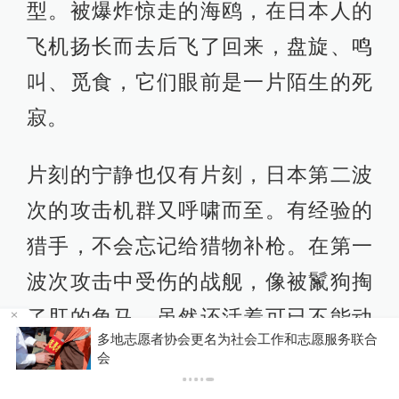
型。被爆炸惊走的海鸥，在日本人的
飞机扬长而去后飞了回来，盘旋、鸣
叫、觅食，它们眼前是一片陌生的死
寂。
片刻的宁静也仅有片刻，日本第二波
次的攻击机群又呼啸而至。有经验的
猎手，不会忘记给猎物补枪。在第一
波次攻击中受伤的战舰，像被鬣狗掏
了肛的角马，虽然还活着可已不能动
就能
多地志愿者协会更名为社会工作和志愿服务联合
弹，只能任由猎食者将自己撕成碎
会
片。“内华达”号顽强一些，它想冲出港