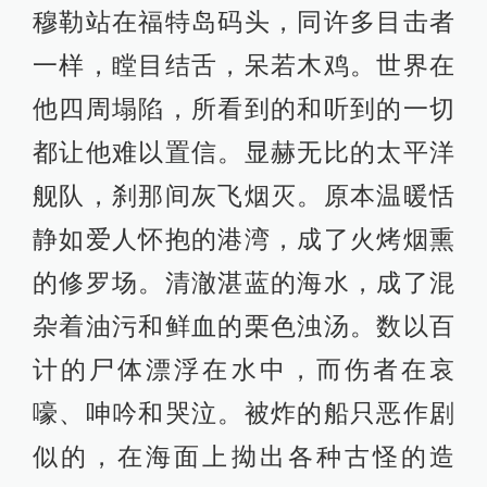
穆勒站在福特岛码头，同许多目击者
一样，瞠目结舌，呆若木鸡。世界在
他四周塌陷，所看到的和听到的一切
都让他难以置信。显赫无比的太平洋
舰队，刹那间灰飞烟灭。原本温暖恬
静如爱人怀抱的港湾，成了火烤烟熏
的修罗场。清澈湛蓝的海水，成了混
杂着油污和鲜血的栗色浊汤。数以百
计的尸体漂浮在水中，而伤者在哀
嚎、呻吟和哭泣。被炸的船只恶作剧
似的，在海面上拗出各种古怪的造