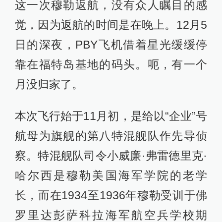
这一次穆勒返航，没有众人瞩目的感
觉，因为返航的时间是在晚上。12月5
日的深夜，PBY飞机借着星光缓缓停
靠在福特岛基地的码头。呃，有一个
月没归家了。
本次飞行始于11月初，是给以“企业”号
航母为旗舰的第八特混舰队作先导侦
察。特混舰队司令小威廉·弗雷德里克·
哈尔西是穆勒美国海军学院的老学
长，而在1934至1936年穆勒受训于佛
罗里达彭萨科拉海军航空兵学校期