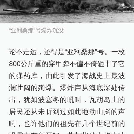
“亚利桑那”号爆炸沉没
论不走运，还得是“亚利桑那”号。一枚
800公斤重的穿甲弹不偏不倚砸中了它
的弹药库，由此引发了海战史上最波
澜壮阔的殉爆。爆炸声从海底深处传
出，犹如波塞冬的吼叫，瓦胡岛上的
居民还从未听到过如此地动山摇的声
响，也许他们的祖先在几个世纪前的