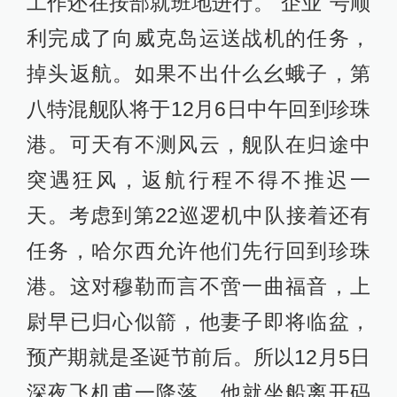
工作还在按部就班地进行。“企业”号顺
利完成了向威克岛运送战机的任务，
掉头返航。如果不出什么幺蛾子，第
八特混舰队将于12月6日中午回到珍珠
港。可天有不测风云，舰队在归途中
突遇狂风，返航行程不得不推迟一
天。考虑到第22巡逻机中队接着还有
任务，哈尔西允许他们先行回到珍珠
港。这对穆勒而言不啻一曲福音，上
尉早已归心似箭，他妻子即将临盆，
预产期就是圣诞节前后。所以12月5日
深夜飞机甫一降落，他就坐船离开码