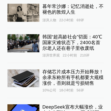
暮年常沙娜：记忆消逝处，不
褪色的敦煌人生
澎湃人物
22小时前
69
评
韩国“超高龄社会”切面：40℃
国家灾难状态下，2400名首
尔老人还在巷子里收废纸
澎湃世界观
22小时前
210
评
存储芯片成本压力开始释放！
余承东称所有手机都要大规模
涨价，否则就是亏损销售
10%公司
18小时前
56
评
DeepSeek宣布大幅涨价，业