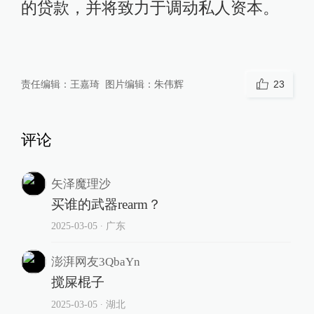
的贷款，并将致力于调动私人资本。
责任编辑：
王嘉琦
图片编辑：
朱伟辉
23
评论
矢泽魔理沙
买谁的武器rearm？
2025-03-05
∙ 广东
澎湃网友3QbaYn
搅屎棍子
2025-03-05
∙ 湖北