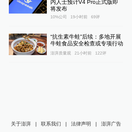
内人士预计V4 Pro正式版即
将发布
10%公司
19小时前
69
评
“抗生素牛蛙”后续：多地开展
牛蛙食品安全检查或专项行动
澎湃质量观
21小时前
122
评
关于澎湃
|
联系我们
|
法律声明
|
澎湃广告