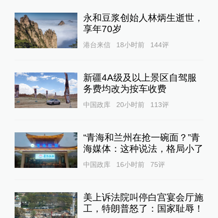
永和豆浆创始人林炳生逝世，
享年70岁
港台来信
18小时前
144
评
新疆4A级及以上景区自驾服
务费均改为按车收费
中国政库
20小时前
113
评
“青海和兰州在抢一碗面？”青
海媒体：这种说法，格局小了
中国政库
16小时前
75
评
美上诉法院叫停白宫宴会厅施
工，特朗普怒了：国家耻辱！