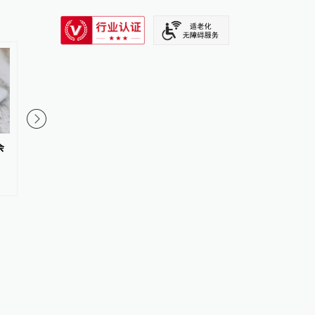
SIXTH TONE
余
南通一烧烤店主长期用猪肉冒充
小米手机涨价后，压力
牛羊肉售卖，被判刑并处罚金12
iPhone 18
万