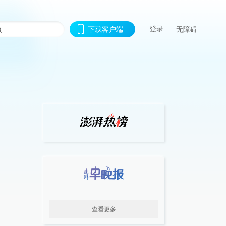
登录
下载客户端
无障碍
查看更多