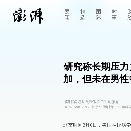
要
精
国
时
闻
选
际
事
研究称长期压力
加，但未在男性
澎湃新闻记者 吴跃伟 实习生 彭雅雯
2025-03-06 08:53
来源：
澎湃新闻
∙
生命科
北京时间3月6日，美国神经病学学