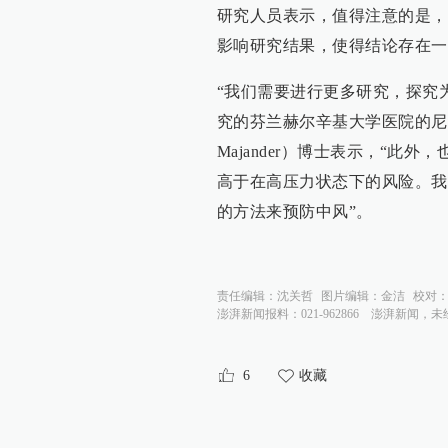
研究人员表示，值得注意的是，
影响研究结果，使得结论存在一
“我们需要进行更多研究，探究
究的芬兰赫尔辛基大学医院的尼古拉斯·
Majander）博士表示，“
高于在高压力状态下的风险。我
的方法来预防中风”。
责任编辑：
沈关哲
图片编辑：
金洁
校对
澎湃新闻报料：021-962866
澎湃新闻，未
6
收藏