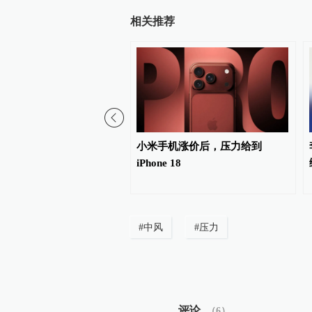
相关推荐
烧烤店主长期用猪肉冒充
小米手机涨价后，压力给到
售卖，被判刑并处罚金12
iPhone 18
#
中风
#
压力
评论
（
6
）