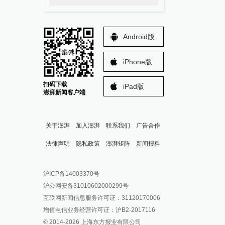
Android版
iPhone版
扫码下载
iPad版
澎湃新闻客户端
关于澎湃
加入澎湃
联系我们
广告合作
法律声明
隐私政策
澎湃矩阵
新闻报料
报料热线: 021-962866
澎湃新闻微博
沪ICP备14003370号
报料邮箱: news@thepaper.cn
澎湃新闻公众号
沪公网安备31010602000299号
澎湃新闻抖音号
互联网新闻信息服务许可证：31120170006
派生万物开放平台
增值电信业务经营许可证：沪B2-2017116
© 2014-
2026
上海东方报业有限公司
IP SHANGHAI