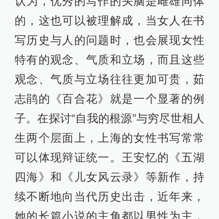
认为，优秀的写作的头脑是雌雄同体
的，这也可以被理解成，当女人在书
写历史与人的问题时，也会展现女性
特有的观念、气质和立场，而且这些
观念、气质与立场往往更加可贵，茹
志鹃的《百合花》就是一个显著的例
子。在探讨“自我的根源”与穷尽世相人
生两个层面上，上海的女性书写常常
可以体现辩证统一。王安忆的《五湖
四海》和《儿女风云录》等新作，持
续不断地向当代历史出击，近年来，
她的长篇小说的主角都以男性为主，