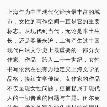
上海作为中国现代化经验最丰富的城
市，女性的写作空间一直是它的重要
标志。从现代到当代，无论是本土生
长，还是客居来沪，上海产生过中国
现代白话文学史上最重要的一部分女
作家、作品。跨入二十一世纪，女性
书写依然在强有力地定义上海文学的
品格，接续文学传统。女作家的作品
不仅呈现女性问题，更捕捉属于现代
人的一切普遍的问题与主题。伍尔芙