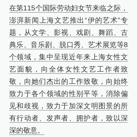
在第115个国际劳动妇女节来临之际，
澎湃新闻上海文艺推出“伊的艺术”专
题，从文学、影视、戏剧、舞蹈、古
典乐、音乐剧、脱口秀、艺术展览等8
个领域，集中呈现近年来上海女性文
艺面貌，向全体女性文艺工作者致
敬，向她们杰出的工作致敬，向始终
致力于各个领域的性别平等，消除偏
见和歧视，致力于加深文明图景的所
有行动者、发声者、拥护者，致以深
深的敬意。