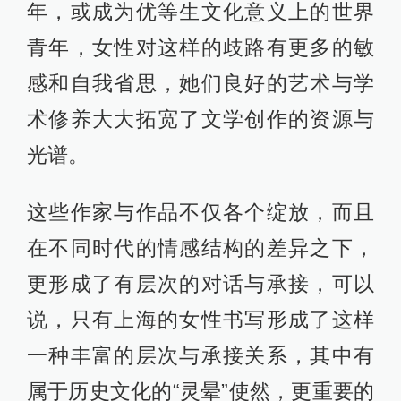
年，或成为优等生文化意义上的世界
青年，女性对这样的歧路有更多的敏
感和自我省思，她们良好的艺术与学
术修养大大拓宽了文学创作的资源与
光谱。
这些作家与作品不仅各个绽放，而且
在不同时代的情感结构的差异之下，
更形成了有层次的对话与承接，可以
说，只有上海的女性书写形成了这样
一种丰富的层次与承接关系，其中有
属于历史文化的“灵晕”使然，更重要的