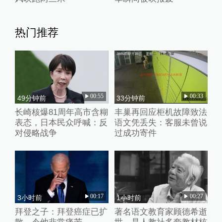
热门推荐
00:55
00:33
49分钟前
33分钟前
长崎核爆81周年高市含糊
丰巢再回应柜机故障致法
表态，日本民众呼喊：反
语文凭丢失：客服未曾说
对侵略战争
过成功寄件
00:17
00:27
3小时前
1小时前
拜登之子：拜登癌症已扩
著名语文教育家顾德希逝