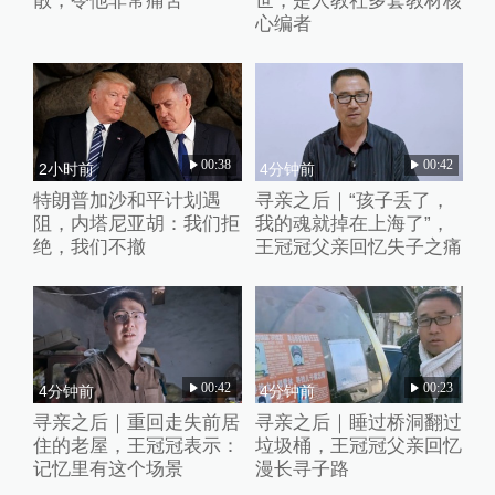
散，令他非常痛苦
世，是人教社多套教材核
心编者
00:38
00:42
2小时前
4分钟前
特朗普加沙和平计划遇
寻亲之后｜“孩子丢了，
阻，内塔尼亚胡：我们拒
我的魂就掉在上海了”，
绝，我们不撤
王冠冠父亲回忆失子之痛
00:42
00:23
4分钟前
4分钟前
寻亲之后｜重回走失前居
寻亲之后｜睡过桥洞翻过
住的老屋，王冠冠表示：
垃圾桶，王冠冠父亲回忆
记忆里有这个场景
漫长寻子路