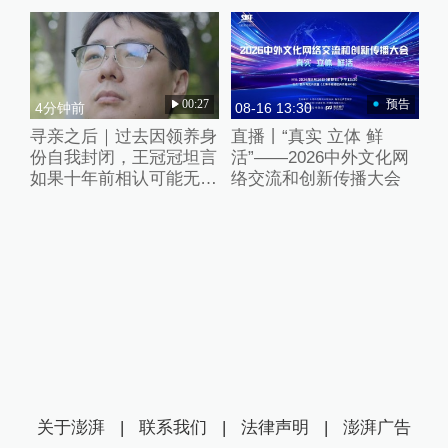
00:27
预告
4分钟前
08-16 13:30
寻亲之后｜过去因领养身
直播丨“真实 立体 鲜
份自我封闭，王冠冠坦言
活”——2026中外文化网
如果十年前相认可能无法
络交流和创新传播大会
接受
关于澎湃
|
联系我们
|
法律声明
|
澎湃广告