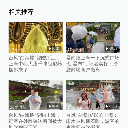
相关推荐
00:21
00:28
17小时前
17小时前
台风“白海豚”登陆浙江，
暴雨致上海一下沉式广场
上海中心大厦千吨阻尼器
现“瀑布”，记者实探：沙
摆起来了
袋封堵商户撤离
01:01
01:31
16小时前
14小时前
台风“白海豚”影响上海，
台风“白海豚”影响上海：
记者在外滩采访瞬间被大
雨水被风横着吹，游客的
风吹跑两三米
伞瞬间被吹报废