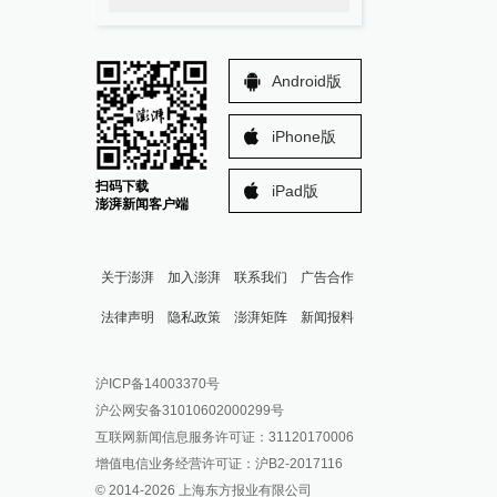
Android版
iPhone版
扫码下载
iPad版
澎湃新闻客户端
关于澎湃
加入澎湃
联系我们
广告合作
法律声明
隐私政策
澎湃矩阵
新闻报料
报料热线: 021-962866
澎湃新闻微博
沪ICP备14003370号
报料邮箱: news@thepaper.cn
澎湃新闻公众号
沪公网安备31010602000299号
澎湃新闻抖音号
互联网新闻信息服务许可证：31120170006
派生万物开放平台
增值电信业务经营许可证：沪B2-2017116
© 2014-
2026
上海东方报业有限公司
IP SHANGHAI