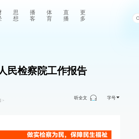
财
思
播
体
直
更
经
想
客
育
播
多
人民检察院工作报告
听全文
字号
国
>