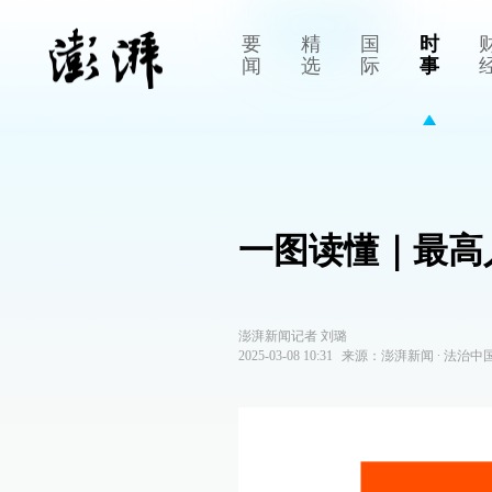
要
精
国
时
闻
选
际
事
一图读懂｜最高
澎湃新闻记者 刘璐
2025-03-08 10:31
来源：
澎湃新闻
∙
法治中