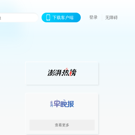
登录
下载客户端
无障碍
查看更多