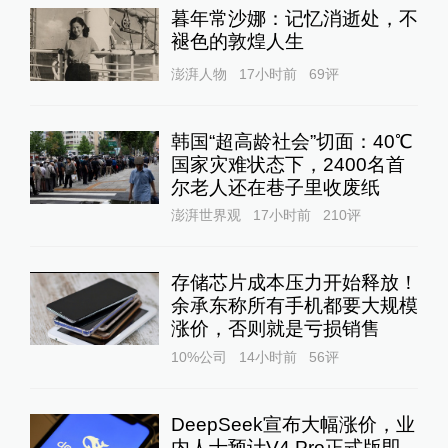
暮年常沙娜：记忆消逝处，不
褪色的敦煌人生
澎湃人物
17小时前
69
评
韩国“超高龄社会”切面：40℃
国家灾难状态下，2400名首
尔老人还在巷子里收废纸
澎湃世界观
17小时前
210
评
存储芯片成本压力开始释放！
余承东称所有手机都要大规模
涨价，否则就是亏损销售
10%公司
14小时前
56
评
DeepSeek宣布大幅涨价，业
内人士预计V4 Pro正式版即