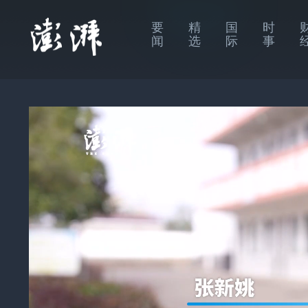
要
精
国
时
闻
选
际
事