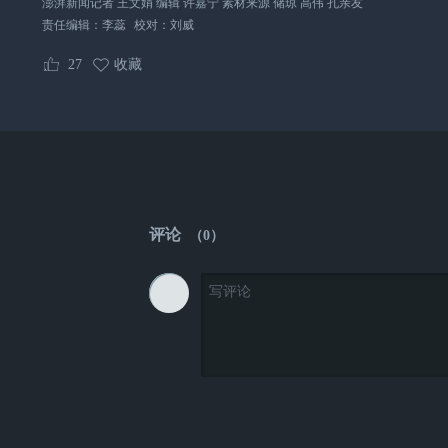
澎湃新闻记者 王文娟 编辑 许嘉宁 素材来源 储琼 高伟 孔亲友
责任编辑：
李蕊
校对：
刘威
27
收藏
评论
（
0
）