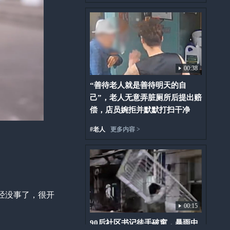
00:38
“善待老人就是善待明天的自
己”，老人无意弄脏厕所后提出赔
偿，店员婉拒并默默打扫干净
#
老人
更多内容 >
经没事了，很开
00:15
90后社区书记徒手破窗，暴雨中