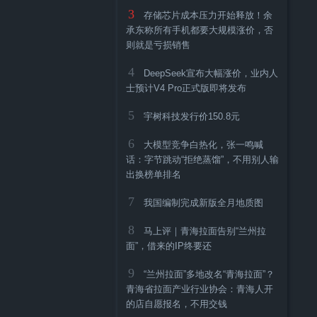
3
存储芯片成本压力开始释放！余
感谢好心人
承东称所有手机都要大规模涨价，否
则就是亏损销售
4
DeepSeek宣布大幅涨价，业内人
士预计V4 Pro正式版即将发布
5
宇树科技发行价150.8元
6
大模型竞争白热化，张一鸣喊
话：字节跳动“拒绝蒸馏”，不用别人输
出换榜单排名
7
我国编制完成新版全月地质图
8
马上评｜青海拉面告别“兰州拉
面”，借来的IP终要还
9
“兰州拉面”多地改名“青海拉面”？
青海省拉面产业行业协会：青海人开
的店自愿报名，不用交钱