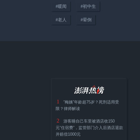
救出被困老人，妻子：以后吵架
#
暖闻
#
初中生
我要让着你
#
老人
#
晕倒
00:16
暖侬心丨7分钟极速救援，上海吴
淞海事救助长江口意外落水人员
1
“梅姨”年龄超75岁？死刑适用受
限？律师解读
2
游客睡自己车里被酒店收150
00:20
元“住宿费”，监管部门介入后酒店退款
4岁自闭症男童失踪，全城接力苦
并赔偿1000元
寻80小时获救，家长要杀猪摆宴