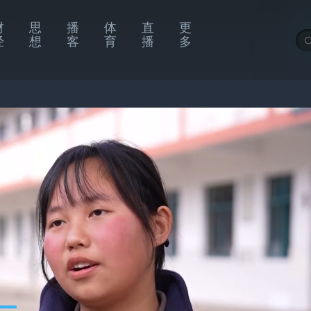
财
思
播
体
直
更
经
想
客
育
播
多