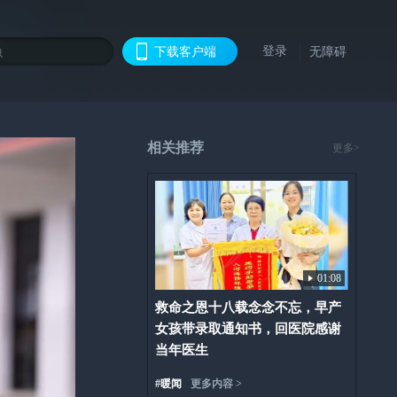
登录
下载客户端
无障碍
相关推荐
更多>
01:08
救命之恩十八载念念不忘，早产
女孩带录取通知书，回医院感谢
当年医生
#
暖闻
更多内容 >