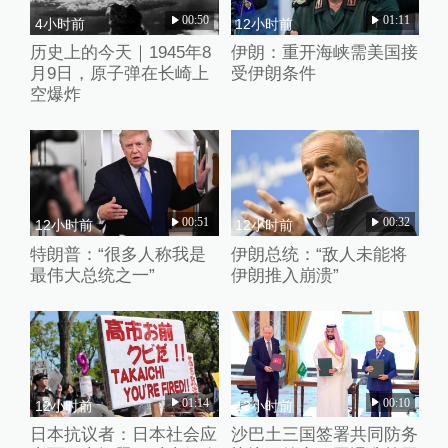
00:50
01:11
4小时前
12小时前
历史上的今天｜1945年8
伊朗：重开海峡需美国接
月9日，原子弹在长崎上
受伊朗条件
空爆炸
00:51
00:32
12小时前
12小时前
特朗普：“很多人称我是
伊朗总统：“敌人未能将
最伟大总统之一”
伊朗推入崩溃”
01:14
00:10
12小时前
13小时前
日本抗议者：日本社会应
沙巴土三国签署共同防务