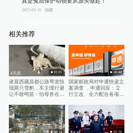
真是冤屈保护动物要从源头做起！
2025-03-16
∙ 福建
相关推荐
01:05
00:44
4天前
3天前
凌晨西藏昌都公路弯道惊
国家邮政局对申通快递立
现两只雪豹，车主缓行避
案调查 ，申通回应：立
让不敢鸣笛：怕母兽在附
行立改、全力配合各项调
近
查
00:34
01:29
19小时前
3天前