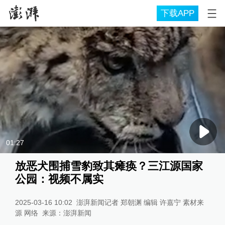
下载APP
01:27
放恶犬围捕雪豹致其瘫痪？三江源国家
公园：视频不属实
2025-03-16 10:02
澎湃新闻记者 郑朝渊 编辑 许嘉宁 素材来
源 网络
来源：
澎湃新闻