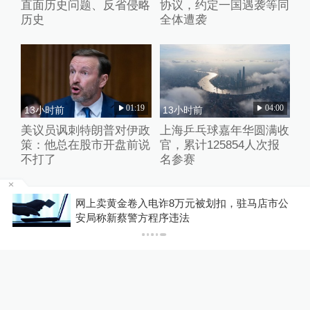
直面历史问题、反省侵略
协议，约定一国遇袭等同
历史
全体遭袭
01:19
04:00
13小时前
13小时前
美议员讽刺特朗普对伊政
上海乒乓球嘉年华圆满收
策：他总在股市开盘前说
官，累计125854人次报
不打了
名参赛
大
网上卖黄金卷入电诈8万元被划扣，驻马店市公
安局称新蔡警方程序违法
关于澎湃
|
联系我们
|
法律声明
|
澎湃广告
©2014~
2026
上海东方报业有限公司
沪ICP证：沪B2-20170116 | 沪ICP备14003370号
互联网新闻信息服务许可证：31120170006
沪公网安备 31010602000299号