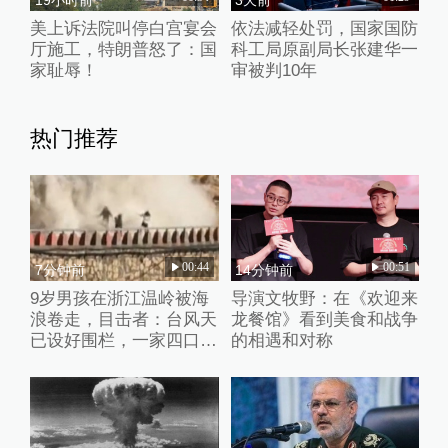
美上诉法院叫停白宫宴会
依法减轻处罚，国家国防
厅施工，特朗普怒了：国
科工局原副局长张建华一
家耻辱！
审被判10年
热门推荐
00:44
00:51
7分钟前
14分钟前
9岁男孩在浙江温岭被海
导演文牧野：在《欢迎来
浪卷走，目击者：台风天
龙餐馆》看到美食和战争
已设好围栏，一家四口翻
的相遇和对称
入时保安曾喊话劝阻