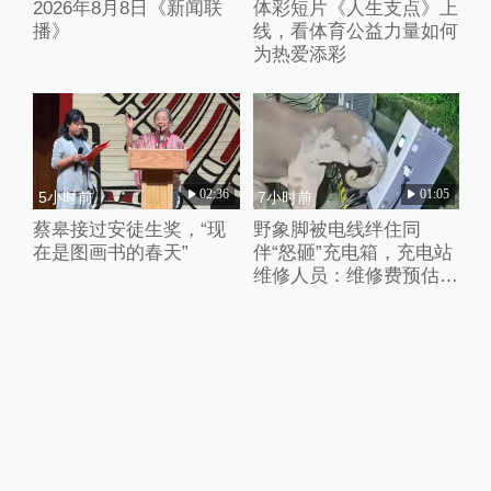
2026年8月8日《新闻联
体彩短片《人生支点》上
播》
线，看体育公益力量如何
为热爱添彩
02:36
01:05
5小时前
7小时前
蔡皋接过安徒生奖，“现
野象脚被电线绊住同
在是图画书的春天”
伴“怒砸”充电箱，充电站
维修人员：维修费预估2
万元