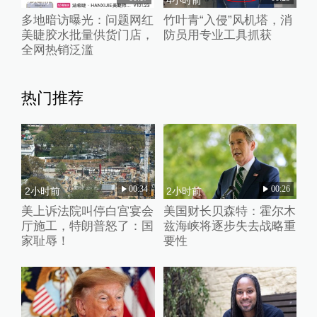
多地暗访曝光：问题网红
竹叶青“入侵”风机塔，消
美睫胶水批量供货门店，
防员用专业工具抓获
全网热销泛滥
热门推荐
00:34
00:26
2小时前
2小时前
美上诉法院叫停白宫宴会
美国财长贝森特：霍尔木
厅施工，特朗普怒了：国
兹海峡将逐步失去战略重
家耻辱！
要性