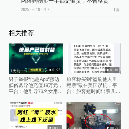
网络购物多一半都是假货，不合格货
2025-03-18
∙ 浙江
1赞
相关推荐
01:27
01:10
1天前
1天前
男子举报“他趣App”擦边
旅客称买到“盗刷他人里
低俗诱导他充值19万元，
程票”致在美国误机，平
平台：他引导73名女用户
台：旅客短时间出票几十
聊不雅话题
张且行程冲突，已清退涉
事供应票商
00:17
00:25
3天前
4小时前