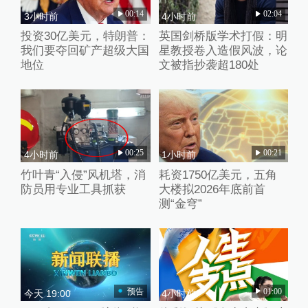
00:14
02:04
3小时前
4小时前
投资30亿美元，特朗普：
英国剑桥版学术打假：明
我们要夺回矿产超级大国
星教授卷入造假风波，论
地位
文被指抄袭超180处
00:25
00:21
4小时前
1小时前
竹叶青“入侵”风机塔，消
耗资1750亿美元，五角
防员用专业工具抓获
大楼拟2026年底前首
测“金穹”
预告
01:00
今天 19:00
4小时前