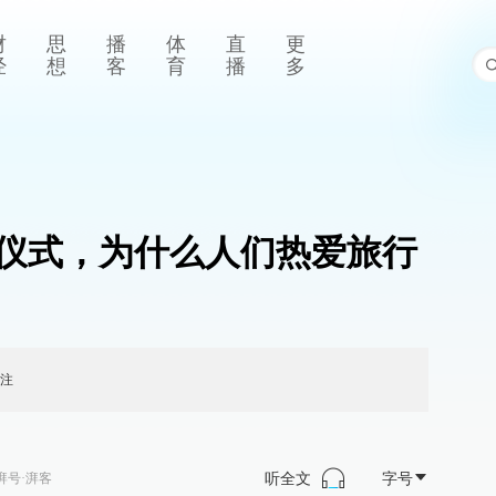
财
思
播
体
直
更
经
想
客
育
播
多
仪式，为什么人们热爱旅行
注
听全文
字号
湃号·湃客