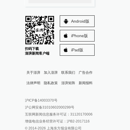
Android版
iPhone版
扫码下载
iPad版
澎湃新闻客户端
关于澎湃
加入澎湃
联系我们
广告合作
法律声明
隐私政策
澎湃矩阵
新闻报料
报料热线: 021-962866
澎湃新闻微博
沪ICP备14003370号
报料邮箱: news@thepaper.cn
澎湃新闻公众号
沪公网安备31010602000299号
澎湃新闻抖音号
互联网新闻信息服务许可证：31120170006
派生万物开放平台
增值电信业务经营许可证：沪B2-2017116
© 2014-
2026
上海东方报业有限公司
IP SHANGHAI