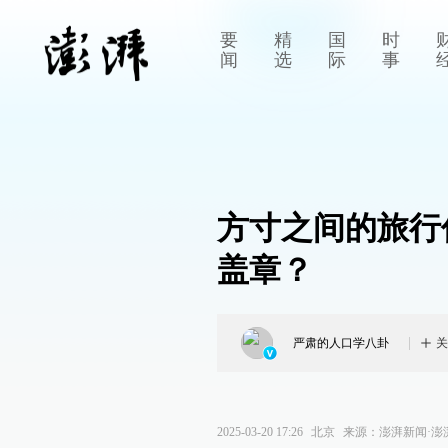
要
精
国
时
闻
选
际
事
方寸之间的旅行
盖章？
严肃的人口学八卦
关
2025-03-20 17:26
北京
来源：
澎湃新闻·澎