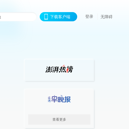
登录
下载客户端
无障碍
查看更多