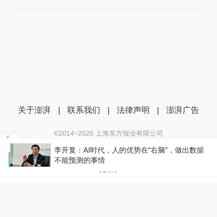
关于澎湃
|
联系我们
|
法律声明
|
澎湃广告
©2014~
2026
上海东方报业有限公司
沪ICP证：沪B2-20170116 | 沪ICP备14003370号
李开复：AI时代，人的优势在“右脑”，做出数据
互联网新闻信息服务许可证：31120170006
P
不能预测的事情
沪公网安备 31010602000299号