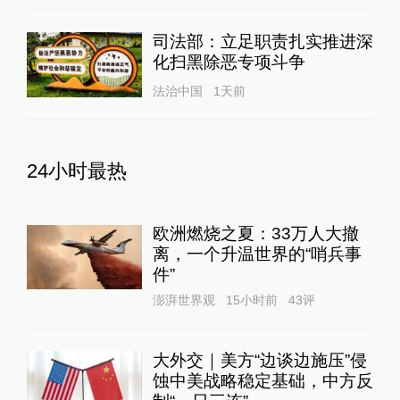
司法部：立足职责扎实推进深
化扫黑除恶专项斗争
法治中国
1天前
24小时最热
欧洲燃烧之夏：33万人大撤
离，一个升温世界的“哨兵事
件”
澎湃世界观
15小时前
43
评
大外交｜美方“边谈边施压”侵
蚀中美战略稳定基础，中方反