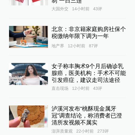
制“一日三连”
大国外交
14小时前
43
评
北京：非京籍家庭购房社保个
税缴纳年限下调为一年
地产界
12小时前
87
评
女子称丰胸术9个月后确诊乳
腺癌，医美机构：手术不可能
引发癌症，建议走司法途径
直击现场
12小时前
43
评
泸溪河发布“桃酥现金属牙
冠”调查结论，称消费者已澄
清所发视频不属实
澎湃质量观
22小时前
273
评