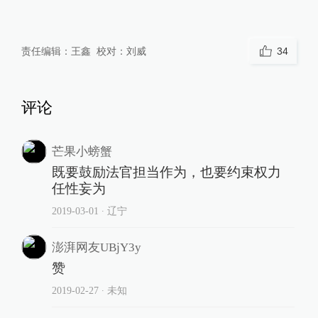
责任编辑：
王鑫
校对：
刘威
34
评论
芒果小螃蟹
既要鼓励法官担当作为，也要约束权力
任性妄为
2019-03-01
∙ 辽宁
澎湃网友UBjY3y
赞
2019-02-27
∙ 未知