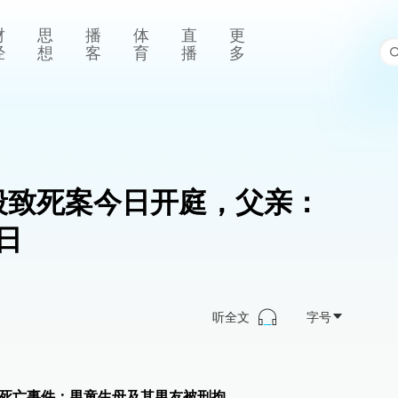
财
思
播
体
直
更
经
想
客
育
播
多
殴致死案今日开庭，父亲：
日
听全文
字号
常死亡事件：男童生母及其男友被刑拘