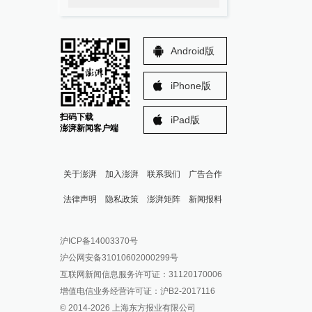
Android版
iPhone版
扫码下载
iPad版
澎湃新闻客户端
关于澎湃
加入澎湃
联系我们
广告合作
法律声明
隐私政策
澎湃矩阵
新闻报料
报料热线: 021-962866
澎湃新闻微博
沪ICP备14003370号
报料邮箱: news@thepaper.cn
澎湃新闻公众号
沪公网安备31010602000299号
澎湃新闻抖音号
互联网新闻信息服务许可证：31120170006
派生万物开放平台
增值电信业务经营许可证：沪B2-2017116
© 2014-
2026
上海东方报业有限公司
IP SHANGHAI