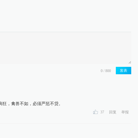
发表
病狂，禽兽不如，必须严惩不贷。
37
回复
举报