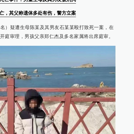
身亡，其父称遗体多处有伤，警方立案
（化名）疑遭生母陈某及其男友石某某殴打致死一案，在
开庭审理，男孩父亲郑仁杰及多名家属将出席庭审。