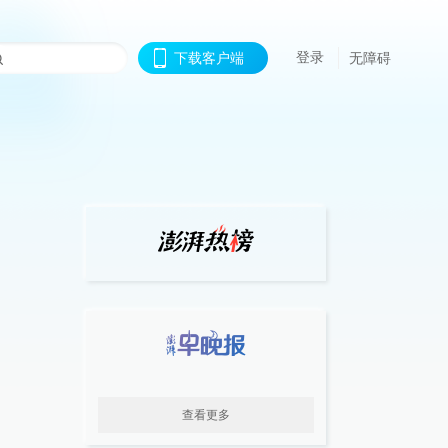
登录
下载客户端
无障碍
查看更多