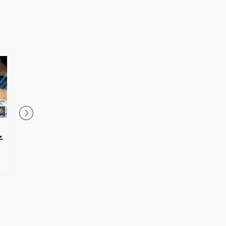
26
母亲继承儿子87个游戏账号，检
昆明一女子醉驾被查后
子
察日报：期待数字遗产继承规则
哭：我为什么这么傻，
通道更明晰
响儿子