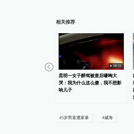
相关推荐
00:31
承儿子87个游戏账号，检
昆明一女子醉驾被查后嚎啕大
：期待数字遗产继承规则
哭：我为什么这么傻，我不想影
明晰
响儿子
#
5岁男童遭家暴
#
威海