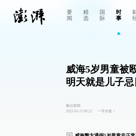
要
精
国
时
闻
选
际
事
威海5岁男童被
明天就是儿子忌
极目新闻
2025-03-25 09:22
一号专案
>
威海警方通报5岁男童非正