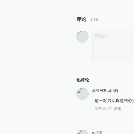
评论
（
34
）
热评论
澎湃网友uaURFj
这一对男女真是丧心
2025-03-25
∙ 贵州
em770