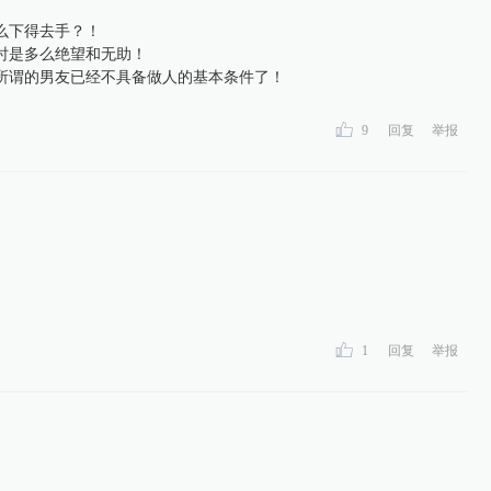
么下得去手？！
时是多么绝望和无助！
所谓的男友已经不具备做人的基本条件了！
9
回复
举报
1
回复
举报