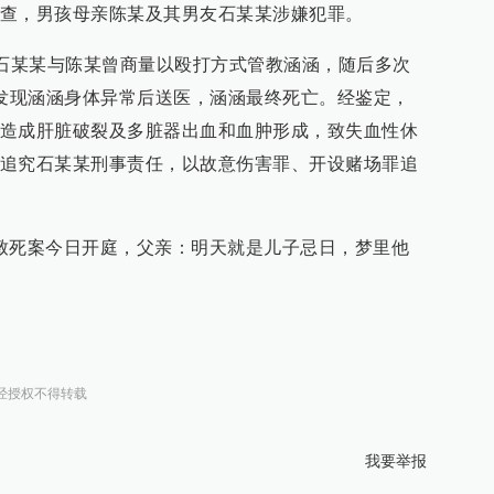
查，男孩母亲陈某及其男友石某某涉嫌犯罪。
日，石某某与陈某曾商量以殴打方式管教涵涵，随后多次
人发现涵涵身体异常后送医，涵涵最终死亡。经鉴定，
造成肝脏破裂及多脏器出血和血肿形成，致失血性休
追究石某某刑事责任，以故意伤害罪、开设赌场罪追
致死案今日开庭，父亲：明天就是儿子忌日，梦里他
经授权不得转载
我要举报