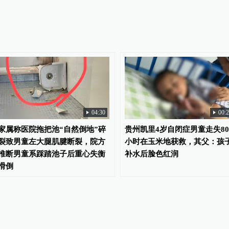
04:30
00:
家属称医院拖把池“自然倒地”碎
贵州凯里4岁自闭症男童走失80
裂致男童左大腿肌腱断裂，院方
小时在玉米地获救，其父：孩
推断男童系踩踏池子后重心失衡
补水后脸色红润
滑倒