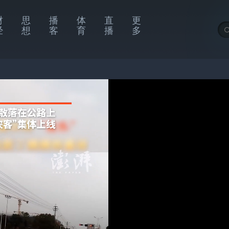
财
思
播
体
直
更
经
想
客
育
播
多