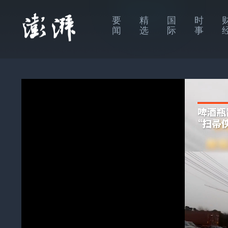
要
精
国
时
闻
选
际
事