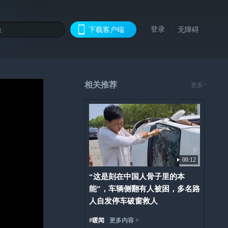
登录
下载客户端
无障碍
相关推荐
更多>
00:12
“这是刻在中国人骨子里的本
能”，车辆侧翻有人被困，多名路
人自发停车破窗救人
#
暖闻
更多内容 >