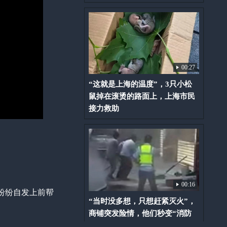
00:27
“这就是上海的温度”，3只小松
鼠掉在滚烫的路面上，上海市民
接力救助
00:16
纷纷自发上前帮
“当时没多想，只想赶紧灭火”，
商铺突发险情，他们秒变“消防
员”