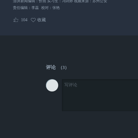
澎湃新闻编辑：忻燕 实习生：冯诗婷 视频来源：苏州公安
责任编辑：
李蕊
校对：
张艳
104
收藏
评论
（
3
）