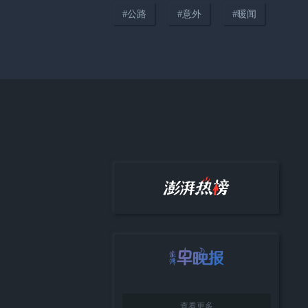
#
公路
#
意外
#
暖闻
01:46
暖侬心｜当聋哑男子比划着“我饿
了”，上海这位老板娘直接请客
01:08
救命之恩十八载念念不忘，早产
女孩带录取通知书，回医院感谢
当年医生
查看更多