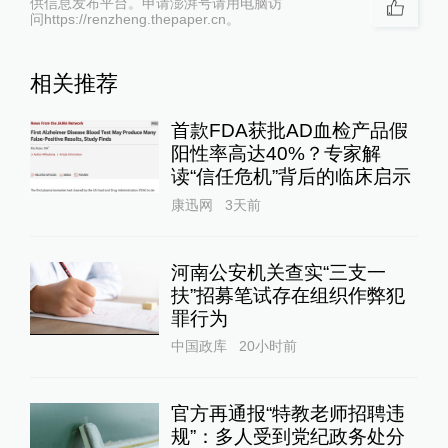
供信息发布平台。申请澎湃号请用电脑访
问https://renzheng.thepaper.cn。
相关推荐
首款FDA获批AD血检产品假
阳性率高达40%？专家解
读“信任危机”背后的临床启示
康迅网
3天前
河南公安机关查实“三支一
扶”招募笔试存在组织作弊犯
罪行为
中国政库
20小时前
官方再通报“特教老师招聘违
规”：多人受到党纪政务处分