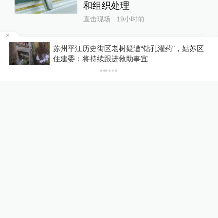
和组织处理
直击现场
19小时前
苏州平江历史街区老树疑遭“钻孔灌药”，姑苏区
遏制非法添加行为！市场监管
P
住建委：将持续跟进救助事宜
总局完善食用植物油人工增香
物质检验技术
澎湃质量观
1天前
24小时最热
欧洲燃烧之夏：33万人大撤
离，一个升温世界的“哨兵事
件”
澎湃世界观
18小时前
43
评