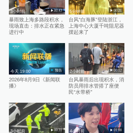
00:43
00:21
3小时前
5分钟前
暴雨致上海多路段积水，
台风“白海豚”登陆浙江，
现场直击：排水正在紧急
上海中心大厦千吨阻尼器
进行中
摆起来了
预告
00:12
今天 19:00
2小时前
2026年8月9日《新闻联
台风暴雨后出现积水，消
播》
防员用排水管搭了座便
民“水带桥”
00:31
01:08
3小时前
4小时前