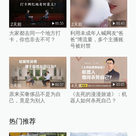
01:55
01:43
2天前
2天前
大家都去同一个地方打
利用未成年人喊网友“爸
卡，你也非去不可？
爸”博流量，多个主播账
号被封禁
01:57
03:05
2天前
4天前
原来买奢侈品不是为自
《去死的漫漫旅途》：机
己，竟是为别人
器人如何杀死自己？
热门推荐