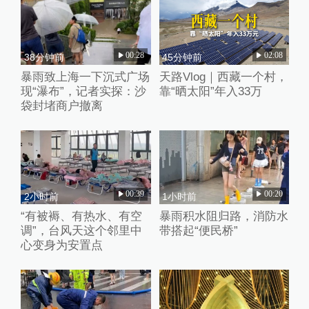
00:28
02:08
38分钟前
45分钟前
暴雨致上海一下沉式广场
天路Vlog｜西藏一个村，
现“瀑布”，记者实探：沙
靠“晒太阳”年入33万
袋封堵商户撤离
00:39
00:20
2小时前
1小时前
“有被褥、有热水、有空
暴雨积水阻归路，消防水
调”，台风天这个邻里中
带搭起“便民桥”
心变身为安置点