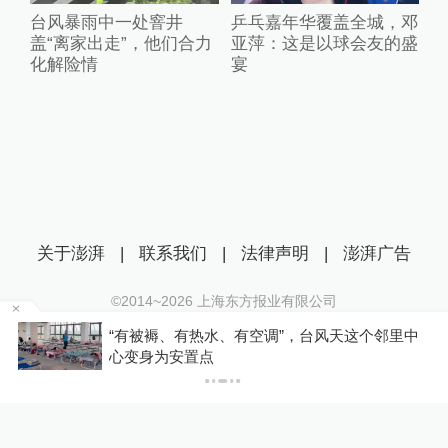
台风暴雨中一处窨井
乒乓嘉年华覆盖全城，邓
盖“离家出走”，他们合力
亚萍：这是以球会友的盛
化解险情
宴
关于澎湃
|
联系我们
|
法律声明
|
澎湃广告
©2014~
2026
上海东方报业有限公司
沪ICP证：沪B2-20170116 | 沪ICP备14003370号
者
“有被褥、有热水、有空调”，台风天这个邻里中
互联网新闻信息服务许可证：31120170006
心变身为安置点
沪公网安备 31010602000299号