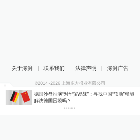
关于澎湃
|
联系我们
|
法律声明
|
澎湃广告
©2014~
2026
上海东方报业有限公司
沪ICP证：沪B2-20170116 | 沪ICP备14003370号
织
德国沙盘推演“对华贸易战”：寻找中国“软肋”就能
互联网新闻信息服务许可证：31120170006
解决德国困境吗？
沪公网安备 31010602000299号