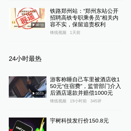
铁路郑州站：“郑州东站公开
招聘高铁专职乘务员”相关内
容不实，保留追责权利
00:19
锋线视频
1天前
24小时最热
游客称睡自己车里被酒店收1
50元“住宿费”，监管部门介入
后酒店退款并赔偿1000元
00:19
锋线视频
19小时前
345
评
宇树科技发行价150.8元