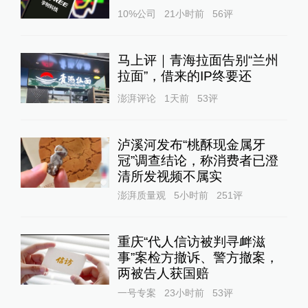
10%公司
21小时前
56
评
马上评｜青海拉面告别“兰州
拉面”，借来的IP终要还
澎湃评论
1天前
53
评
泸溪河发布“桃酥现金属牙
冠”调查结论，称消费者已澄
清所发视频不属实
澎湃质量观
5小时前
251
评
重庆“代人信访被判寻衅滋
事”案检方撤诉、警方撤案，
两被告人获国赔
一号专案
23小时前
53
评