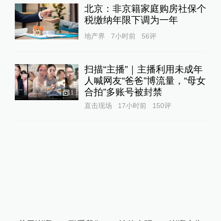
北京：非京籍家庭购房社保个
税缴纳年限下调为一年
地产界
7小时前
56
评
扫描“主播”｜主播利用未成年
人喊网友“爸爸”博流量，“母女
合拍”多账号被封禁
1
直击现场
17小时前
150
评