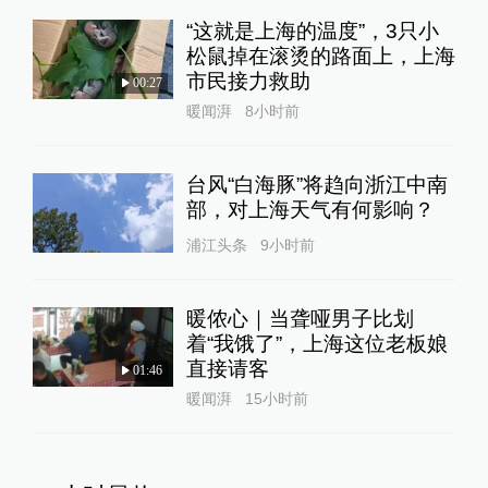
“这就是上海的温度”，3只小
松鼠掉在滚烫的路面上，上海
市民接力救助
00:27
暖闻湃
8小时前
台风“白海豚”将趋向浙江中南
部，对上海天气有何影响？
浦江头条
9小时前
暖侬心｜当聋哑男子比划
着“我饿了”，上海这位老板娘
直接请客
01:46
暖闻湃
15小时前