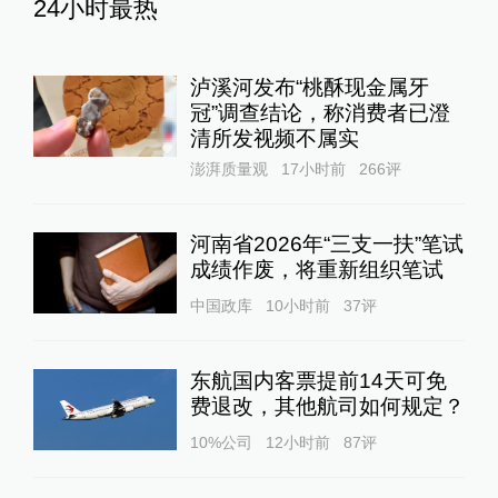
24小时最热
泸溪河发布“桃酥现金属牙
冠”调查结论，称消费者已澄
清所发视频不属实
澎湃质量观
17小时前
266
评
河南省2026年“三支一扶”笔试
成绩作废，将重新组织笔试
中国政库
10小时前
37
评
东航国内客票提前14天可免
费退改，其他航司如何规定？
10%公司
12小时前
87
评