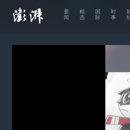
要
精
国
时
闻
选
际
事