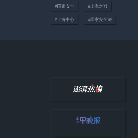
#
国家安全
#
上海之巅
00:29
#
上海中心
#
国家安全法
链接潮流生活，上海药皂焕新时
代表达