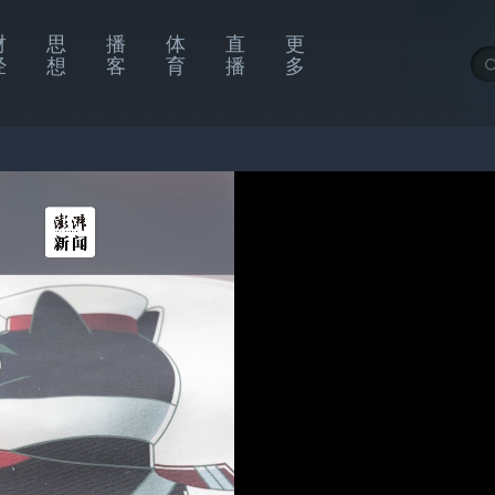
财
思
播
体
直
更
经
想
客
育
播
多