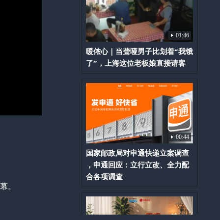
01:46
暖侬心｜当聋哑男子比划着“我饿
了”，上海这位老板娘直接请客
00:44
国家邮政局对申通快递立案调查
，申通回应：立行立改、全力配
合各项调查
开幕。