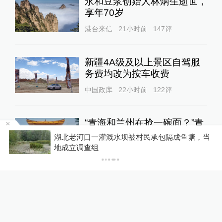
永和豆浆创始人林炳生逝世，
享年70岁
港台来信
21小时前
147
评
新疆4A级及以上景区自驾服
务费均改为按车收费
中国政库
22小时前
122
评
“青海和兰州在抢一碗面？”青
海媒体：这种说法，格局小了
雨
湖北老河口一灌溉水坝被村民承包隔成鱼塘，当
地成立调查组
中国政库
19小时前
78
评
蓝厅观察丨被中方反制的7家
美国实体有何来头？
全球速报
18小时前
34
评