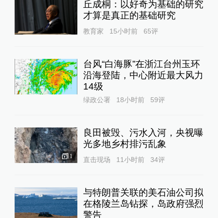
丘成桐：以好奇为基础的研究
才算是真正的基础研究
教育家
15小时前
65
评
台风“白海豚”在浙江台州玉环
沿海登陆，中心附近最大风力
14级
绿政公署
18小时前
59
评
良田被毁、污水入河，央视曝
光多地乡村排污乱象
1
直击现场
11小时前
34
评
与特朗普关联的美石油公司拟
在格陵兰岛钻探，岛政府强烈
警告