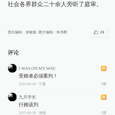
社会各界群众二十余人旁听了庭审。
责任编辑：
柴敏懿
图片编辑：
朱伟辉
24
评论
I WAS ON MY WAY.
受贿者必须重判！
2025-04-18
∙ 宁夏
9赞
九月学长
行贿该判
2025-04-18
∙ 海南
5赞