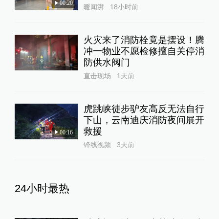
00:20
暖闻湃
18小时前
火灾来了消防栓竟是摆设！腾
冲一物业不愿检修擅自关停消
防供水阀门
直击现场
1天前
虎跳峡徒步驴友高反无法自行
下山，云南迪庆消防夜间展开
救援
00:16
锋线视频
3天前
24小时最热