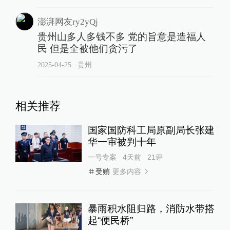
澎湃网友ry2yQj
贵州山多人多钱不多 党的旨意是造福人
民 但是全被他们贪污了
2025-04-25
∙ 贵州
相关推荐
国家国防科工局原副局长张建
华一审被判十年
一号专案
4天前
21
评
更多内容
受贿
暴雨积水阻归路，消防水带搭
起“便民桥”