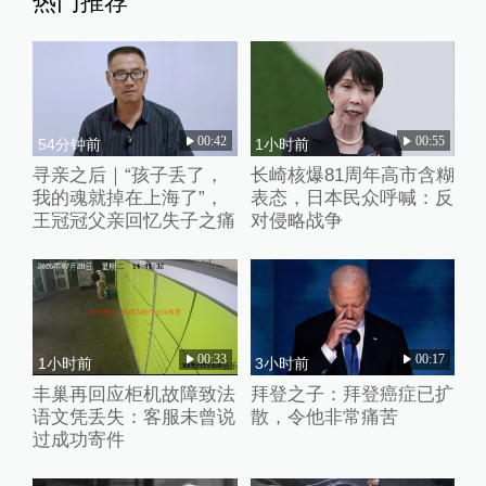
热门推荐
00:42
00:55
54分钟前
1小时前
寻亲之后｜“孩子丢了，
长崎核爆81周年高市含糊
我的魂就掉在上海了”，
表态，日本民众呼喊：反
王冠冠父亲回忆失子之痛
对侵略战争
00:33
00:17
1小时前
3小时前
丰巢再回应柜机故障致法
拜登之子：拜登癌症已扩
语文凭丢失：客服未曾说
散，令他非常痛苦
过成功寄件