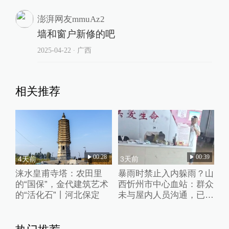
澎湃网友mmuAz2
墙和窗户新修的吧
2025-04-22
∙ 广西
相关推荐
00:28
00:39
4天前
3天前
涞水皇甫寺塔：农田里
暴雨时禁止入内躲雨？山
的“国保”，金代建筑艺术
西忻州市中心血站：群众
的“活化石”丨河北保定
未与屋内人员沟通，已批
评教育工作人员