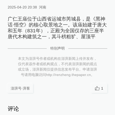
2025-04-20 20:38
河南
广仁王庙位于山西省运城市芮城县，是《黑神
话·悟空》的核心取景地之一。该庙始建于唐大
和五年（831年），正殿为全国仅存的三座半
唐代木构建筑之一，其斗栱粗犷、屋顶平
特别声明
本文为澎湃号作者或机构在澎湃新闻上传并发布，
仅代表该作者或机构观点，不代表澎湃新闻的观点
或立场，澎湃新闻仅提供信息发布平台。申请澎湃
号请用电脑访问http://renzheng.thepaper.cn。
澎湃号·湃客
1
评论