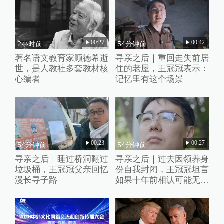
00:27
00:42
2小时前
54分钟前
著名语文教育家顾德希逝
寻亲之后｜重回走失前居
世，是人教社多套教材核
住的老屋，王冠冠表示：
心编者
记忆里有这个场景
00:23
00:27
54分钟前
54分钟前
寻亲之后｜睡过桥洞翻过
寻亲之后｜过去因领养身
垃圾桶，王冠冠父亲回忆
份自我封闭，王冠冠坦言
漫长寻子路
如果十年前相认可能无法
接受