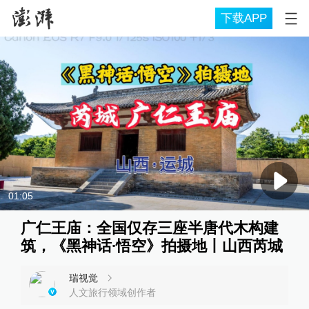
下载APP
01:05
广仁王庙：全国仅存三座半唐代木构建
筑，《黑神话·悟空》拍摄地丨山西芮城
瑞视觉
人文旅行领域创作者