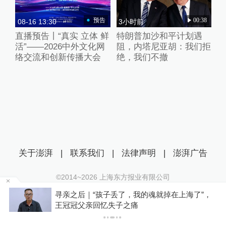
预告
00:38
08-16 13:30
3小时前
直播预告丨“真实 立体 鲜
特朗普加沙和平计划遇
活”——2026中外文化网
阻，内塔尼亚胡：我们拒
络交流和创新传播大会
绝，我们不撤
关于澎湃
|
联系我们
|
法律声明
|
澎湃广告
©2014~
2026
上海东方报业有限公司
沪ICP证：沪B2-20170116 | 沪ICP备14003370号
？
寻亲之后｜“孩子丢了，我的魂就掉在上海了”，
互联网新闻信息服务许可证：31120170006
王冠冠父亲回忆失子之痛
沪公网安备 31010602000299号