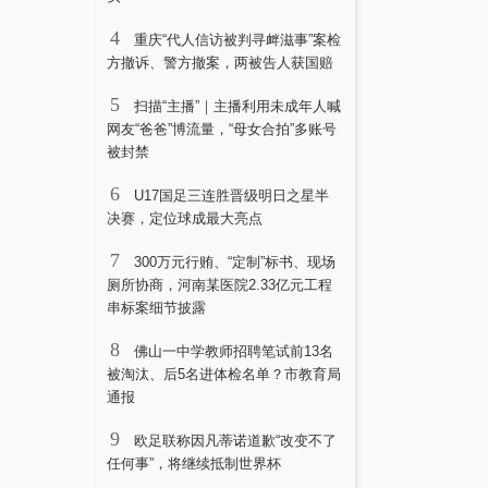
4
重庆“代人信访被判寻衅滋事”案检
方撤诉、警方撤案，两被告人获国赔
5
扫描“主播”｜主播利用未成年人喊
网友“爸爸”博流量，“母女合拍”多账号
被封禁
6
U17国足三连胜晋级明日之星半
决赛，定位球成最大亮点
7
300万元行贿、“定制”标书、现场
厕所协商，河南某医院2.33亿元工程
串标案细节披露
8
佛山一中学教师招聘笔试前13名
被淘汰、后5名进体检名单？市教育局
通报
9
欧足联称因凡蒂诺道歉“改变不了
任何事”，将继续抵制世界杯