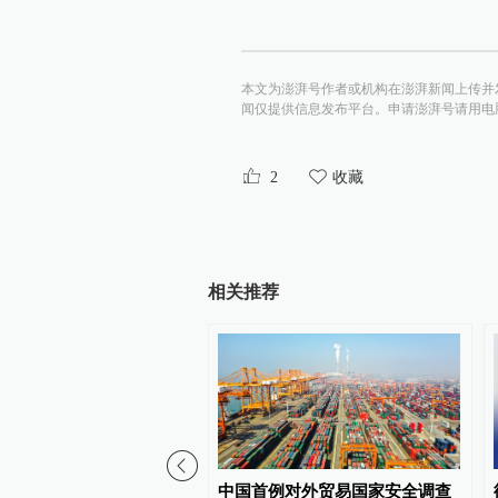
本文为澎湃号作者或机构在澎湃新闻上传并
闻仅提供信息发布平台。申请澎湃号请用电脑访问http:/
2
收藏
相关推荐
终会美梦成真，不是明
中国首例对外贸易国家安全调查