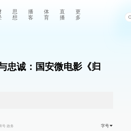
财
思
播
体
直
更
经
想
客
育
播
多
与忠诚：国安微电影《归
字号
湃号·政务