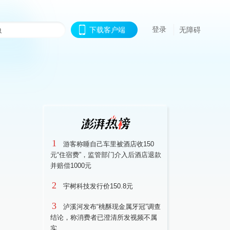
登录
下载客户端
无障碍
1
游客称睡自己车里被酒店收150
元“住宿费”，监管部门介入后酒店退款
并赔偿1000元
2
宇树科技发行价150.8元
3
泸溪河发布“桃酥现金属牙冠”调查
结论，称消费者已澄清所发视频不属
实