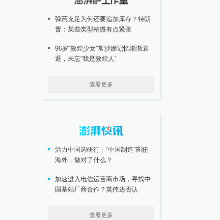
术，海外抢时间｜下半场开局②
日，就在今天。
弹药充足为何还要追加库存？特朗
普：某些类型稍微有点紧张
96岁“敦煌少女”常沙娜记忆渐渐衰
退，未忘“我是敦煌人”
查看更多
活力中国调研行｜“中国制造”圈粉
海外，做对了什么？
加速进入电信运营商市场，寻找中
国基站厂商合作？英伟达否认
查看更多