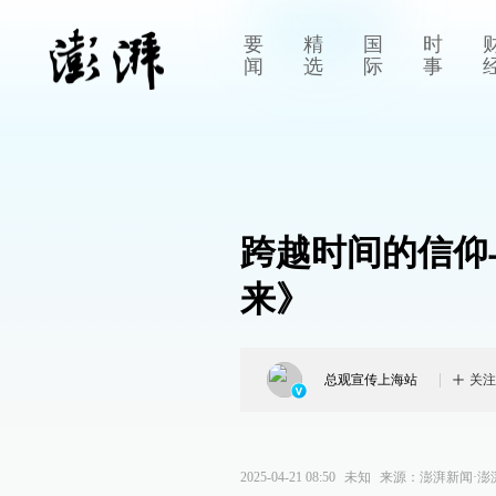
要
精
国
时
闻
选
际
事
跨越时间的信仰
来》
总观宣传上海站
关注
2025-04-21 08:50
未知
来源：
澎湃新闻·澎