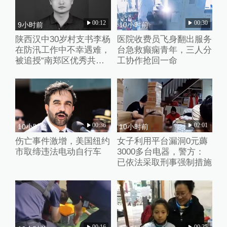
00:12
00:30
9小时前
10小时前
陕西汉中30岁村支书李杨
医院收费员飞身翻出服务
在防汛工作中不幸遇难，
台急救癫痫青年，三人分
被追授“南郑区优秀共产
工协作抢回一命
党员”称号
00:36
02:01
10小时前
10小时前
伤亡事件激增，美国纽约
女子利用平台漏洞0元薅
市取缔违法电动自行车
3000多台电器，警方：
已依法采取刑事强制措施