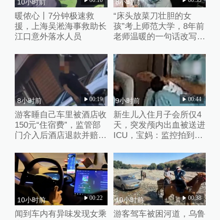
00:16
00:35
10小时前
8小时前
暖侬心丨7分钟极速救
“床头放菜刀壮胆的女
援，上海吴淞海事救助长
孩”考上师范大学，8年前
江口意外落水人员
老师温暖的一句话改写了
她的人生
00:19
00:44
8小时前
9小时前
游客睡自己车里被酒店收
新生儿入住月子会所仅4
150元“住宿费”，监管部
天，突发颅内出血被送进
门介入后酒店退款并赔偿
ICU，宝妈：监控拍到护
1000元
理人员扇婴儿耳光
00:22
00:38
10小时前
10小时前
闻到车内有异味发现女乘
游客驾车被困河道，乌鲁