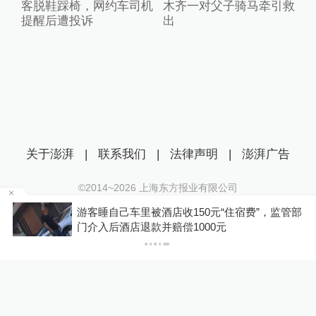
客脱鞋踩椅，网约车司机
木齐一对父子骑马牵引救
提醒后遭投诉
出
关于澎湃
|
联系我们
|
法律声明
|
澎湃广告
©2014~
2026
上海东方报业有限公司
沪ICP证：沪B2-20170116 | 沪ICP备14003370号
浙
游客睡自己车里被酒店收150元“住宿费”，监管部
互联网新闻信息服务许可证：31120170006
门介入后酒店退款并赔偿1000元
沪公网安备 31010602000299号