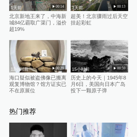
00:14
00:13
1天前
3天前
北京新地王来了，中海新
超美！北京骤雨过后天空
城84亿霸取广渠门，溢价
挂起彩虹
超19%
00:29
00:59
12小时前
15小时前
海口疑似被盗佛像已搬离
历史上的今天｜1945年8
观复博物馆？馆方证实已
月6日，美国向日本广岛
不在原展位
投下一颗原子弹
热门推荐