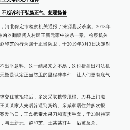
：不起诉利于弘扬正气、惩恶扬善
日，河北保定市检察机关通报了涞源县反杀案。2018年
磊持凶器翻墙闯入村民王新元家中被杀一案。检察机关
印芝的行为属于正当防卫，于2019年3月3日决定对
不出乎意料。这一结果来之不易，这也折射出司法机
无疑是认定正当防卫的里程碑事件，让人们更有底气
求交往被拒绝后，多次采取携带甩棍、刀具上门滋
王某某家人先后躲避到宾馆、亲戚家居住并多次报
案发当日，王磊携带水果刀和霹雳手套，于23时持两
，与王新元、赵印芝、王某某打斗，后被反杀。