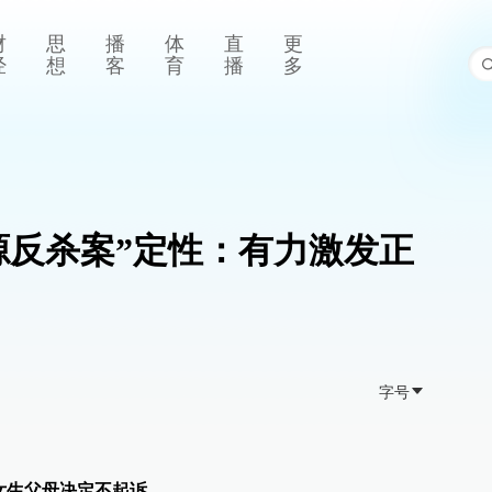
财
思
播
体
直
更
经
想
客
育
播
多
源反杀案”定性：有力激发正
字号
女生父母决定不起诉