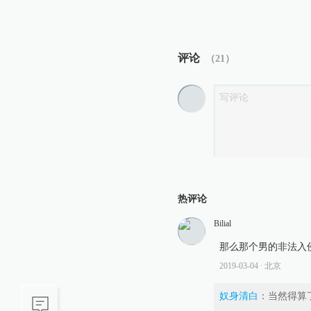
评论
（
21
）
热评论
Bilial
那么那个男的非法入
2019-03-04
∙ 北京
奴身清白
：
当然得算