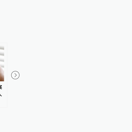
案
“梅姨”涉嫌拐卖儿童案被害家庭
青海高院：去年全省审
人
盼正义审判，该案已移送审查起
件中行政机关败诉率18.
诉