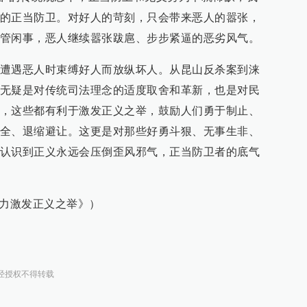
的正当防卫。对好人的苛刻，只会带来恶人的嚣张，
管闲事，恶人继续嚣张跋扈、步步紧逼的恶劣风气。
遭遇恶人时束缚好人而放纵坏人。从昆山反杀案到涞
无疑是对传统司法理念的适度取舍和革新，也是对民
，这些都有利于激发正义之举，鼓励人们勇于制止、
全、退缩避让。这更是对那些好勇斗狠、无事生非、
认识到正义永远会压倒歪风邪气，正当防卫者的底气
有力激发正义之举》）
经授权不得转载