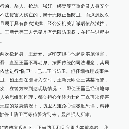
行凶、杀人、抢劫、强奸、绑架等严重危及人身安全
不法侵害人伤亡的，属于无限正当防卫。而涞源反杀
且属于具有多次滋扰，经公安机关训诫后依然滋扰，
。王新元等三人无疑具有无限防卫权，在打斗过程中
。
两次欲起身，王新元、赵印芝担心他起身实施侵害，
磊，直至王磊不再动弹。按照传统的司法理念，其属
依然进行“防卫”，已非正当防卫。但仔细梳理该事件
卫。如王磊在翻墙入院时，王新元即让王某某报警，
次，在警方未到达现场情况下，即便王磊已经倒地却
人的思维和推理，都会担心年轻力壮的王磊再次侵害
无援的紧急情况下，防卫人难免心理极度恐惧，精神
地”停止防卫而等待警方到来，显然强人所难。
是福”的传统观念下，正当防卫和见义勇为本就稀缺，我