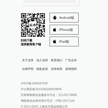
Android版
iPhone版
扫码下载
iPad版
澎湃新闻客户端
关于澎湃
加入澎湃
联系我们
广告合作
法律声明
隐私政策
澎湃矩阵
新闻报料
报料热线: 021-962866
澎湃新闻微博
沪ICP备14003370号
报料邮箱: news@thepaper.cn
澎湃新闻公众号
沪公网安备31010602000299号
澎湃新闻抖音号
互联网新闻信息服务许可证：31120170006
派生万物开放平台
增值电信业务经营许可证：沪B2-2017116
© 2014-
2026
上海东方报业有限公司
IP SHANGHAI