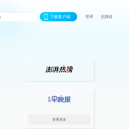
登录
下载客户端
无障碍
查看更多