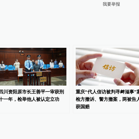
我要举报
四川资阳原市长王善平一审获刑
重庆“代人信访被判寻衅滋事”
十一年，检举他人被认定立功
检方撤诉、警方撤案，两被告
获国赔