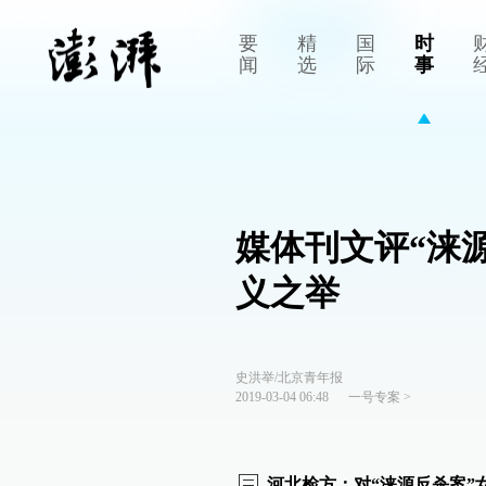
要
精
国
时
闻
选
际
事
媒体刊文评“涞
义之举
史洪举/北京青年报
2019-03-04 06:48
一号专案
>
河北检方：对“涞源反杀案”