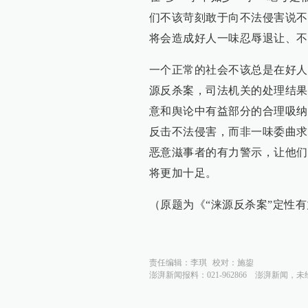
们不该苛刻敢于向不法侵害说不
将会造成好人一味忍辱退让、不
一个正常的社会不该总是在好人
源反杀案，司法机关的处理结果
意和舆论中有益部分的合理吸纳
反击不法侵害，而非一味委曲求
恶意滋事者的有力警示，让他们
将更加十足。
（原题为《“涞源反杀案”定性
责任编辑：
李琪
校对：
施鋆
澎湃新闻报料：021-962866
澎湃新闻，未