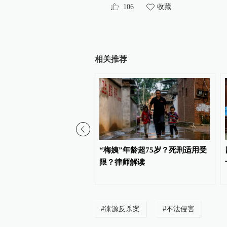
106
收藏
相关推荐
院：去年全省审结一审案
“梅姨”年龄超75岁？死刑适用受
机关败诉率18.95%
限？律师解读
#
涞源反杀案
#
不法侵害