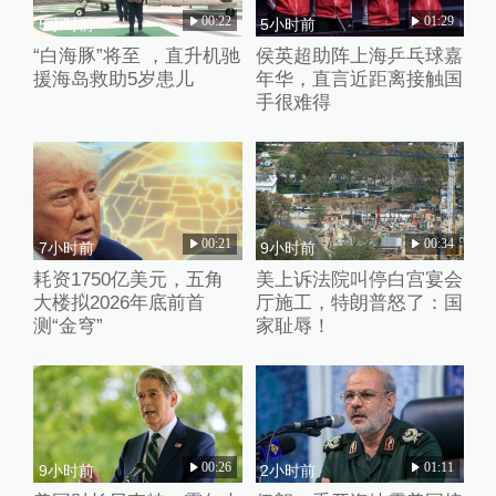
00:22
01:29
5小时前
5小时前
“白海豚”将至 ，直升机驰
侯英超助阵上海乒乓球嘉
援海岛救助5岁患儿
年华，直言近距离接触国
手很难得
00:21
00:34
7小时前
9小时前
耗资1750亿美元，五角
美上诉法院叫停白宫宴会
大楼拟2026年底前首
厅施工，特朗普怒了：国
测“金穹”
家耻辱！
00:26
01:11
9小时前
2小时前