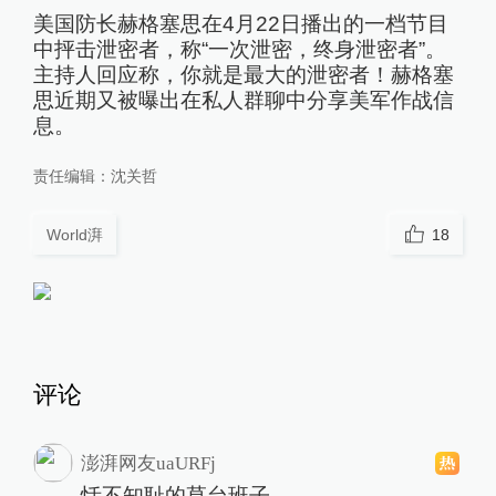
美国防长赫格塞思在4月22日播出的一档节目
中抨击泄密者，称“一次泄密，终身泄密者”。
主持人回应称，你就是最大的泄密者！赫格塞
思近期又被曝出在私人群聊中分享美军作战信
息。
责任编辑：
沈关哲
World湃
18
评论
澎湃网友uaURFj
恬不知耻的草台班子。