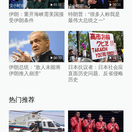
01:11
00:51
2小时前
2小时前
伊朗：重开海峡需美国接
特朗普：“很多人称我是
受伊朗条件
最伟大总统之一”
00:32
01:14
2小时前
2小时前
伊朗总统：“敌人未能将
日本抗议者：日本社会应
伊朗推入崩溃”
直面历史问题、反省侵略
历史
热门推荐