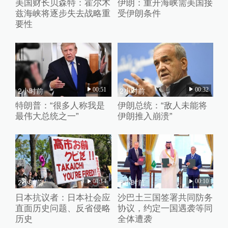
美国财长贝森特：霍尔木
伊朗：重开海峡需美国接
兹海峡将逐步失去战略重
受伊朗条件
要性
00:51
00:32
2小时前
2小时前
特朗普：“很多人称我是
伊朗总统：“敌人未能将
最伟大总统之一”
伊朗推入崩溃”
01:14
00:10
2小时前
3小时前
日本抗议者：日本社会应
沙巴土三国签署共同防务
直面历史问题、反省侵略
协议，约定一国遇袭等同
历史
全体遭袭