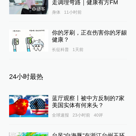
走调理弯路｜健康有方FM
播客
身体
11小时前
你的牙刷，正在伤害你的牙龈
健康？
长征科普
1天前
24小时最热
蓝厅观察丨被中方反制的7家
美国实体有何来头？
全球速报
23小时前
40
评
台风“白海豚”在浙江台州玉环