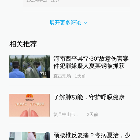
展开更多评论
相关推荐
河南西平县“7·30”故意伤害案
件犯罪嫌疑人夏某钢被抓获
1
直击现场
1天前
了解肺功能，守护呼吸健康
复旦中山韦素兰
2天前
颈腰椎反复痛？冬病夏治，少