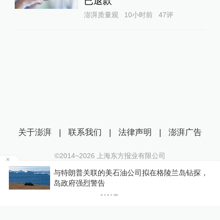
已退款
澎湃质量观
10小时前
47
评
关于澎湃
|
联系我们
|
法律声明
|
澎湃广告
©2014~
2026
上海东方报业有限公司
沪ICP证：沪B2-20170116 | 沪ICP备14003370号
探，
你有权知道更多
互联网新闻信息服务许可证：31120170006
下载APP
下载澎湃新闻客户端
沪公网安备 31010602000299号