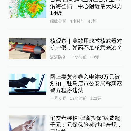
沿海登陆，中心附近最大风力
14级
绿政公署
4小时前
43
评
核观察｜美欲用战术核武器对
抗中俄，弹药不足核武来凑？
澎湃防务
13小时前
69
评
网上卖黄金卷入电诈8万元被
划扣，驻马店市公安局称新蔡
警方程序违法
一号专案
12小时前
122
评
消费者称被“弹窗投保”续费超
千元：元保保险称过程合规，