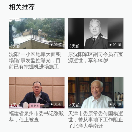
相关推荐
00:47
00:16
3天前
3天前
沈阳“一小区地库大面积
原沈阳军区副司令员石宝
塌陷”事发监控曝光，目
源逝世，享年90岁
前已有挖掘机进场施工
00:47
00:19
1天前
4天前
福建省泉州市委书记张毅
天津市委原常委何国模逝
恭，任上被查
世，曾从事地下工作阻止
了北洋大学南迁