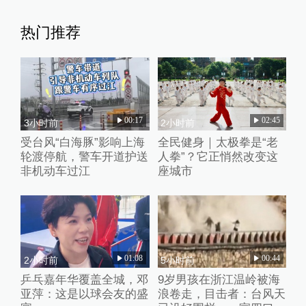
热门推荐
00:17
02:45
3小时前
2小时前
受台风“白海豚”影响上海
全民健身｜太极拳是“老
轮渡停航，警车开道护送
人拳”？它正悄然改变这
非机动车过江
座城市
01:08
00:44
2小时前
5小时前
乒乓嘉年华覆盖全城，邓
9岁男孩在浙江温岭被海
亚萍：这是以球会友的盛
浪卷走，目击者：台风天