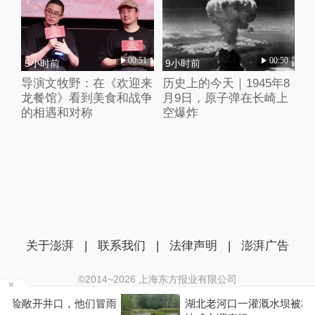
00:51
00:50
5小时前
9小时前
导演文牧野：在《欢迎来
历史上的今天｜1945年8
龙餐馆》看到美食和战争
月9日，原子弹在长崎上
的相遇和对称
空爆炸
关于澎湃
|
联系我们
|
法律声明
|
澎湃广告
©2014~
2026
上海东方报业有限公司
沪ICP证：沪B2-20170116 | 沪ICP备14003370号
冒雨
湖北老河口一灌溉水坝被村民承包隔成鱼塘，当