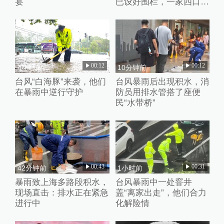
宴
已设好围栏，一家四口翻
入时保安曾喊话劝阻
00:12
00:12
4小时前
10分钟前
台风“白海豚”来袭，他们
台风暴雨后出现积水，消
在暴雨中逆行守护
防员用排水管搭了座便
民“水带桥”
00:43
00:31
42分钟前
1小时前
暴雨致上海多路段积水，
台风暴雨中一处窨井
现场直击：排水正在紧急
盖“离家出走”，他们合力
进行中
化解险情