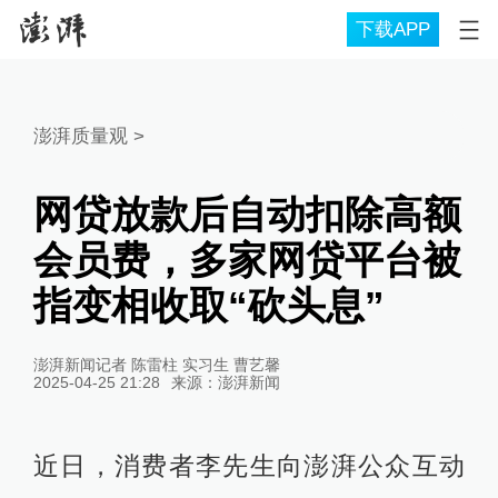
下载APP
澎湃质量观
>
网贷放款后自动扣除高额
会员费，多家网贷平台被
指变相收取“砍头息”
澎湃新闻记者 陈雷柱 实习生 曹艺馨
2025-04-25 21:28
来源：
澎湃新闻
近日，消费者李先生向澎湃公众互动