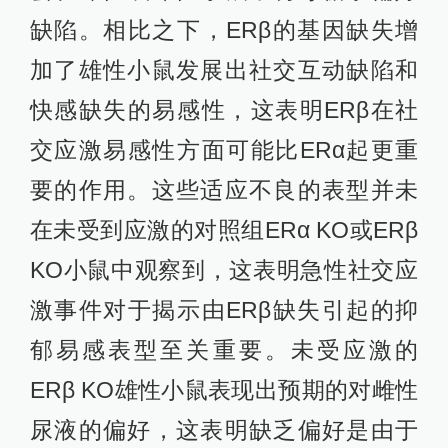
缺陷。相比之下，ERβ的基因缺失增
加了雄性小鼠发展出社交互动缺陷和
快感缺失的易感性，这表明ERβ在社
交应激易感性方面可能比ERα起更重
要的作用。这些适应不良的表型并未
在未受到应激的对照组ERα KO或ERβ
KO小鼠中观察到，这表明急性社交应
激事件对于揭示由ERβ缺失引起的抑
郁易感表型至关重要。未受应激的
ERβ KO雄性小鼠表现出预期的对雌性
尿液的偏好，这表明缺乏偏好是由于