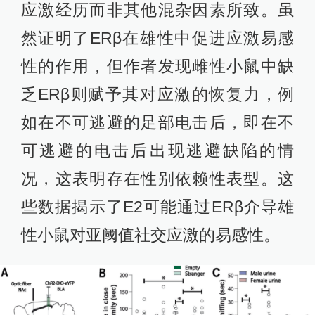
应激经历而非其他混杂因素所致。虽
然证明了ERβ在雄性中促进应激易感
性的作用，但作者发现雌性小鼠中缺
乏ERβ则赋予其对应激的恢复力，例
如在不可逃避的足部电击后，即在不
可逃避的电击后出现逃避缺陷的情
况，这表明存在性别依赖性表型。这
些数据揭示了E2可能通过ERβ介导雄
性小鼠对亚阈值社交应激的易感性。