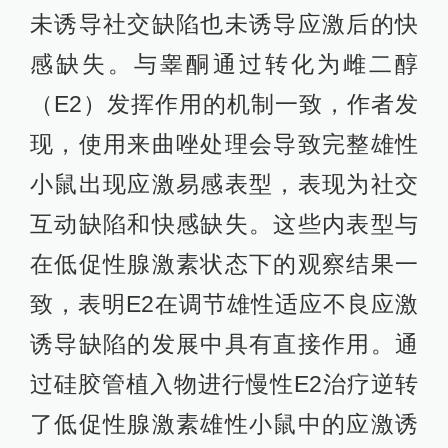
未诱导社交缺陷也未诱导应激后的快
感缺失。与睾酮通过转化为雌二醇
（E2）发挥作用的机制一致，作者发
现，使用来曲唑处理会导致完整雄性
小鼠出现应激易感表型，表现为社交
互动缺陷和快感缺失。这些内表型与
在低促性腺激素状态下的观察结果一
致，表明E2在调节雄性适应不良应激
诱导缺陷的发展中具有直接作用。通
过硅胶管植入物进行慢性E2治疗逆转
了低促性腺激素雄性小鼠中的应激诱