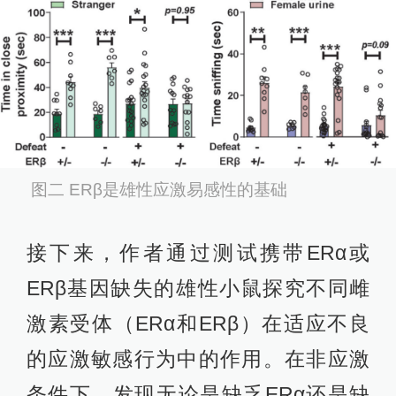
图二 ERβ是雄性应激易感性的基础
接下来，作者通过测试携带ERα或
ERβ基因缺失的雄性小鼠探究不同雌
激素受体（ERα和ERβ）在适应不良
的应激敏感行为中的作用。在非应激
条件下，发现无论是缺乏ERα还是缺