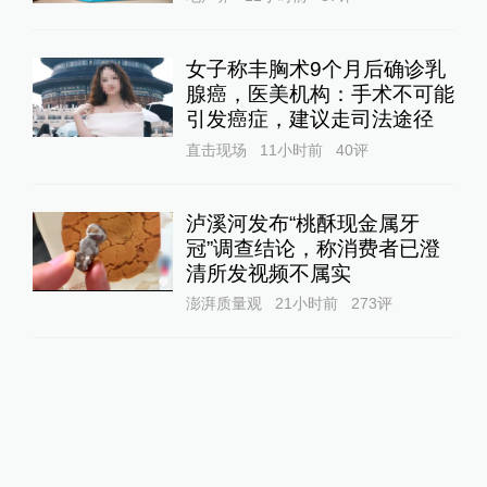
女子称丰胸术9个月后确诊乳
腺癌，医美机构：手术不可能
引发癌症，建议走司法途径
直击现场
11小时前
40
评
泸溪河发布“桃酥现金属牙
冠”调查结论，称消费者已澄
清所发视频不属实
澎湃质量观
21小时前
273
评