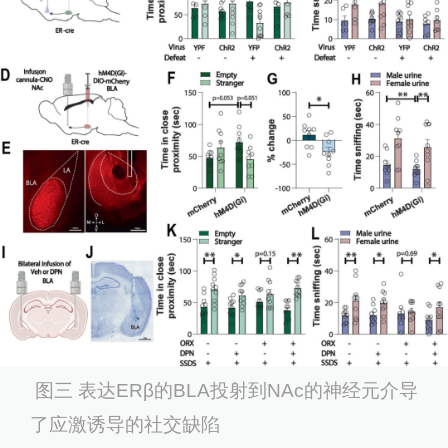
图三 表达ERβ的BLA投射到NAc的神经元介导
了应激诱导的社交缺陷