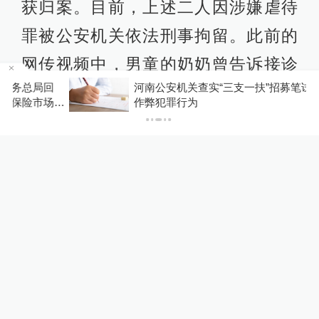
获归案。目前，上述二人因涉嫌虐待
罪被公安机关依法刑事拘留。此前的
网传视频中，男童的奶奶曾告诉接诊
河南公安机关查实“三支一扶”招募笔试存在组织
医生，孩子的伤情为其父亲殴打所
，
作弊犯罪行为
致。
（原标题为《最新进展！浙江医生举
报3岁男童疑遭生父虐待，妇联：已跟
爷爷奶奶回家》）
责任编辑：
陈雷柱
图片编辑：
乐浴峰
2