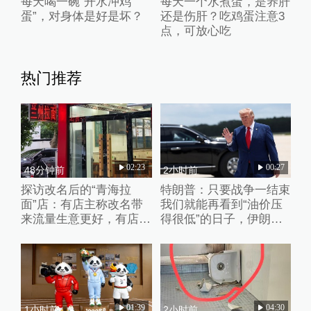
每天喝一碗“开水冲鸡
每天一个水煮蛋，是养肝
蛋”，对身体是好是坏？
还是伤肝？吃鸡蛋注意3
点，可放心吃
热门推荐
02:23
00:27
48分钟前
2小时前
探访改名后的“青海拉
特朗普：只要战争一结束
面”店：有店主称改名带
我们就能再看到“油价压
来流量生意更好，有店家
得很低”的日子，伊朗撑
未换店招“兰州”“青海”元
不了多久
素并存
01:39
04:30
1小时前
2小时前