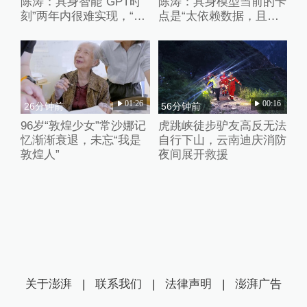
陈涛：具身智能“GPT时
陈涛：具身模型当前的卡
刻”两年内很难实现，“卷
点是“太依赖数据，且缺
数据”、“卷强化学习”都只
乏失败的数据”
是外围的修修补补
01:26
00:16
26分钟前
56分钟前
96岁“敦煌少女”常沙娜记
虎跳峡徒步驴友高反无法
忆渐渐衰退，未忘“我是
自行下山，云南迪庆消防
敦煌人”
夜间展开救援
关于澎湃
|
联系我们
|
法律声明
|
澎湃广告