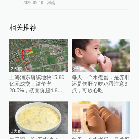
2025-05-10
∙ 河南
相关推荐
2天前
1天前
上海浦东唐镇地块15.80
每天一个水煮蛋，是养肝
亿元成交：溢价率
还是伤肝？吃鸡蛋注意3
28.5%，楼面价超4.8万
点，可放心吃
元/平米
1天前
3天前