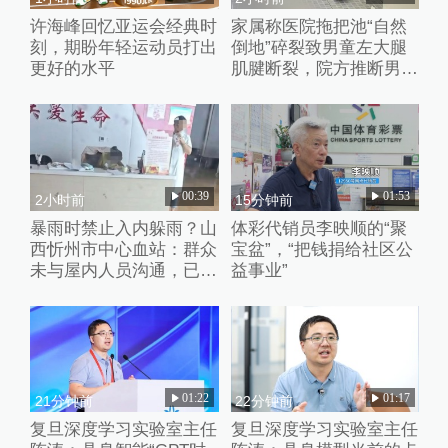
许海峰回忆亚运会经典时
家属称医院拖把池“自然
刻，期盼年轻运动员打出
倒地”碎裂致男童左大腿
更好的水平
肌腱断裂，院方推断男童
系踩踏池子后重心失衡滑
倒
00:39
01:53
2小时前
15分钟前
暴雨时禁止入内躲雨？山
体彩代销员李映顺的“聚
西忻州市中心血站：群众
宝盆”，“把钱捐给社区公
未与屋内人员沟通，已批
益事业”
评教育工作人员
01:22
01:17
21分钟前
22分钟前
复旦深度学习实验室主任
复旦深度学习实验室主任