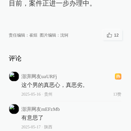
目前，案件正进一步办理中。
责任编辑：
崔烜
图片编辑：
沈轲
12
评论
澎湃网友uaURFj
这个男的真恶心，真恶劣。
2025-05-16
∙ 贵州
13赞
澎湃网友mEFzMb
有意思了
2025-05-17
∙ 陕西