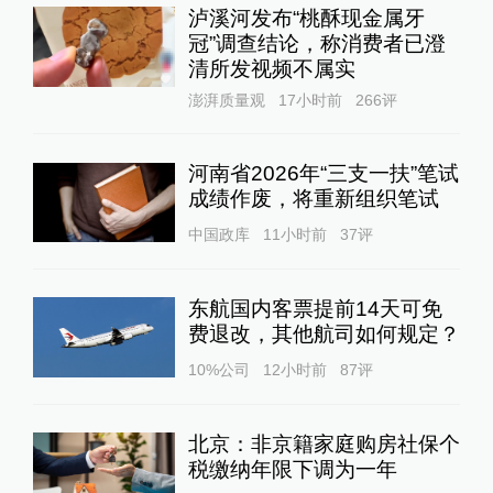
泸溪河发布“桃酥现金属牙
冠”调查结论，称消费者已澄
清所发视频不属实
澎湃质量观
17小时前
266
评
河南省2026年“三支一扶”笔试
成绩作废，将重新组织笔试
中国政库
11小时前
37
评
东航国内客票提前14天可免
费退改，其他航司如何规定？
10%公司
12小时前
87
评
北京：非京籍家庭购房社保个
税缴纳年限下调为一年