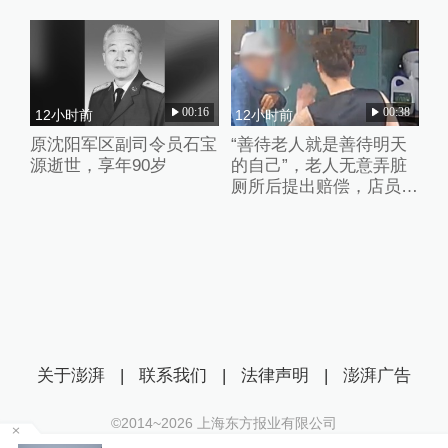
进入审查起诉环节
00:16
00:38
12小时前
12小时前
原沈阳军区副司令员石宝
“善待老人就是善待明天
源逝世，享年90岁
的自己”，老人无意弄脏
厕所后提出赔偿，店员婉
拒并默默打扫干净
关于澎湃
|
联系我们
|
法律声明
|
澎湃广告
©2014~
2026
上海东方报业有限公司