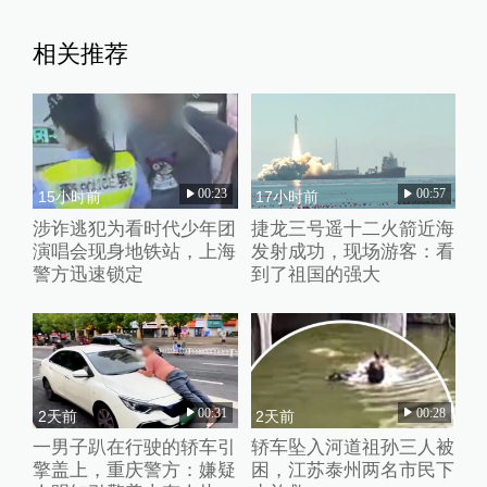
相关推荐
00:23
00:57
15小时前
17小时前
涉诈逃犯为看时代少年团
捷龙三号遥十二火箭近海
演唱会现身地铁站，上海
发射成功，现场游客：看
警方迅速锁定
到了祖国的强大
00:31
00:28
2天前
2天前
一男子趴在行驶的轿车引
轿车坠入河道祖孙三人被
擎盖上，重庆警方：嫌疑
困，江苏泰州两名市民下