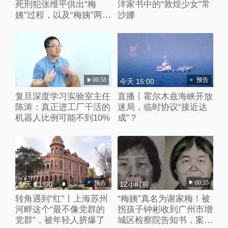
死刑犯张维平供出“梅
洋家书中的“敦煌少女”常
姨”过程，以及“梅姨”两张
沙娜
模拟画像来历
00:58
预告
1小时前
今天 15:00
复旦深度学习实验室主任
直播丨霍尔木兹海峡开放
陈涛：真正进工厂干活的
迷局，临时协议“接近达
机器人比例可能不到10%
成”？
预告
00:35
今天 11:00
12小时前
转角遇到“红”丨上海苏州
“梅姨”真名为谢家梅！被
河畔这个“最不像党群的
拐孩子钟彬收到广州市增
党群”，被年轻人挤爆了
城区检察院告知书，案件