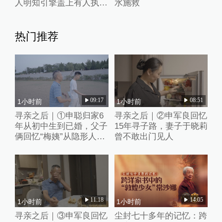
人明知引擎盖上有人执意
水施救
开车被刑拘
热门推荐
09:17
08:51
1小时前
1小时前
寻亲之后｜①申聪归家6
寻亲之后｜②申军良回忆
年从初中生到已婚，父子
15年寻子路，妻子于晓莉
俩回忆“梅姨”从隐形人
曾不敢出门见人
到“现实嫌犯”
11:18
14:05
1小时前
1小时前
寻亲之后｜③申军良回忆
尘封七十多年的记忆：跨