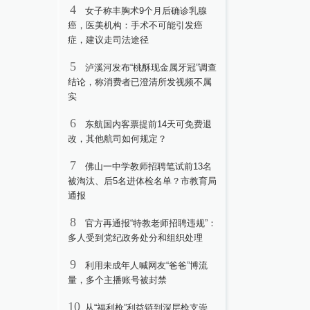
4
女子称丰胸术9个月后确诊乳腺
癌，医美机构：手术不可能引发癌
症，建议走司法途径
5
泸溪河发布“桃酥现金属牙冠”调查
结论，称消费者已澄清所发视频不属
实
6
东航国内客票提前14天可免费退
改，其他航司如何规定？
7
佛山一中学教师招聘笔试前13名
被淘汰、后5名进体检名单？市教育局
通报
8
官方再通报“特教老师招聘违规”：
多人受到党纪政务处分和组织处理
9
利用未成年人喊网友“爸爸”博流
量，多个主播账号被封禁
10
从“福利枪”利益链到深层枪支崇