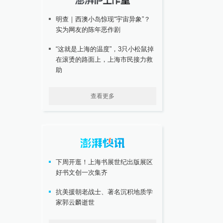
明查｜西澳小岛惊现“宇宙异象”？
实为网友的陈年恶作剧
“这就是上海的温度”，3只小松鼠掉
在滚烫的路面上，上海市民接力救
助
查看更多
下周开逛！上海书展世纪出版展区
好书文创一次集齐
抗美援朝老战士、著名沉积地质学
家郭云麟逝世