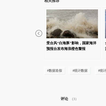
相关推荐
00:44
政局对申通快递立案调查
受台风“白海豚”影响，国家海洋
回应：立行立改、全力配
预报台发布海浪橙色警报
调查
#
数据造假
#
统计数据
#
统
评论
（
3
）