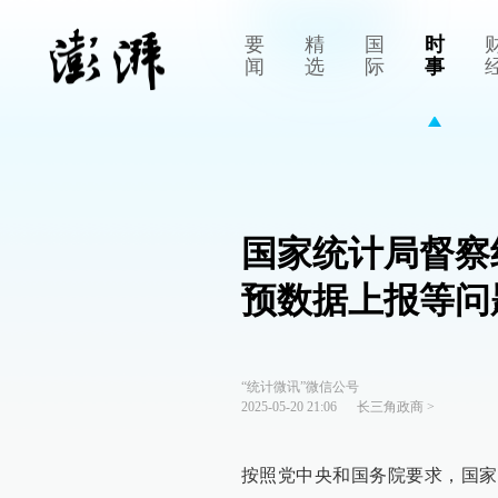
要
精
国
时
闻
选
际
事
国家统计局督察
预数据上报等问
“统计微讯”微信公号
2025-05-20 21:06
长三角政商
>
按照党中央和国务院要求，国家统