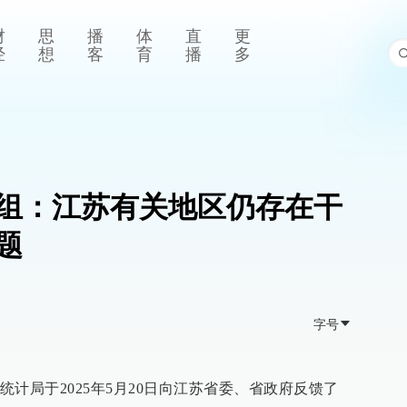
财
思
播
体
直
更
经
想
客
育
播
多
组：江苏有关地区仍存在干
题
字号
计局于2025年5月20日向江苏省委、省政府反馈了