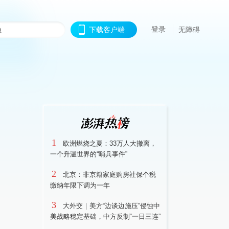
登录
下载客户端
无障碍
1
欧洲燃烧之夏：33万人大撤离，
一个升温世界的“哨兵事件”
2
北京：非京籍家庭购房社保个税
缴纳年限下调为一年
3
大外交｜美方“边谈边施压”侵蚀中
美战略稳定基础，中方反制“一日三连”