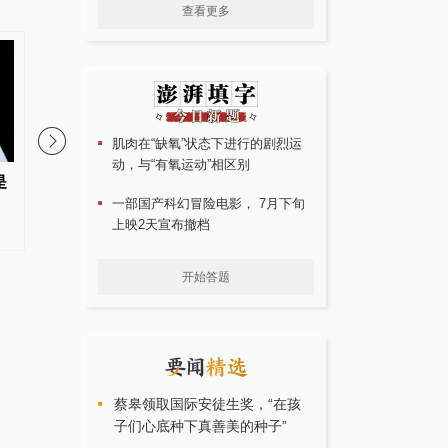
查看更多
肌肉在“缺氧”状态下进行的剧烈运
00:44
动，与“有氧运动”相区别
是
国家邮政局对申通快递立案调查
受台风“白海豚”影响，
一部国产科幻冒险电影， 7月下旬
，申通回应：立行立改、全力配
预报台发布海浪橙色警
上映2天宣布撤档
合各项调查
开始答题
蔡皋领取国际安徒生奖，“在孩
子们心底种下真善美的种子”