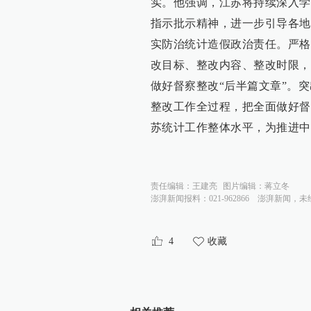
实。他强调，江苏将持续深入学
指示批示精神，进一步引导各地
实防治统计造假政治责任。严格
改目标、整改内容、整改时限，
做好督察整改“后半篇文章”。
整改工作全过程，把全面做好督
苏统计工作整体水平，为推进中
责任编辑：
王建亮
图片编辑：
蒋立冬
澎湃新闻报料：021-962866
澎湃新闻，未
4
收藏