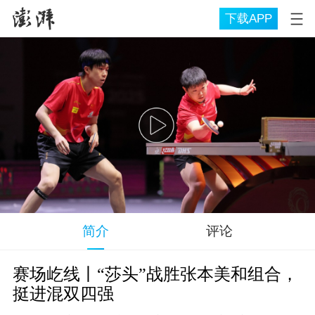
下载APP
简介
评论
赛场屹线丨“莎头”战胜张本美和组合，
挺进混双四强