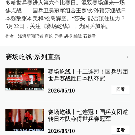
多哈世乒赛进入第六个比赛日。混双赛场迎来一场
焦点战——国乒卫冕冠军组合王楚钦/孙颖莎迎战日
本强敌张本美和/松岛辉空。“莎头”能否顶住压力？
5月22日，关注《赛场屹线》，为国乒加油。
作者：
澎湃新闻记者 唐屹 导播 胡岑 编辑 石轶君
赛场屹线
·系列直播
赛场屹线丨十二连冠！国乒男团
世乒赛战胜日本队夺冠
回看
2026/05/10
赛场屹线丨七连冠！国乒女团逆
转日本队夺得世乒赛冠军
回看
2026/05/10