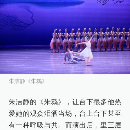
朱洁静《朱鹮》
朱洁静的《朱鹮》，让台下很多他热
爱她的观众泪洒当场，台上台下甚至
有一种呼吸与共。而演出后，里三层