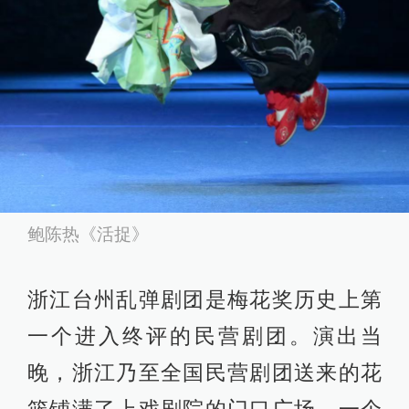
鲍陈热《活捉》
浙江台州乱弹剧团是梅花奖历史上第
一个进入终评的民营剧团。演出当
晚，浙江乃至全国民营剧团送来的花
篮铺满了上戏剧院的门口广场。一个