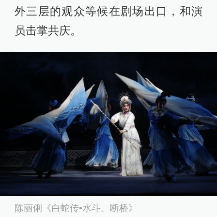
外三层的观众等候在剧场出口，和演
员击掌共庆。
陈丽俐《白蛇传•水斗、断桥》