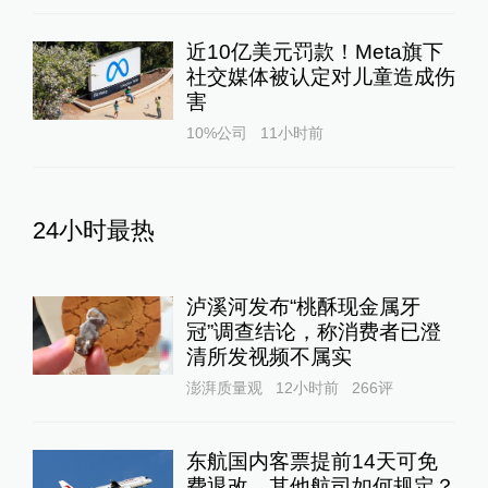
近10亿美元罚款！Meta旗下
社交媒体被认定对儿童造成伤
害
10%公司
11小时前
24小时最热
泸溪河发布“桃酥现金属牙
冠”调查结论，称消费者已澄
清所发视频不属实
澎湃质量观
12小时前
266
评
东航国内客票提前14天可免
费退改，其他航司如何规定？