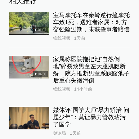
相关推荐
宝马摩托车在秦岭逆行撞摩托
车致1死，遇难者家属：对方
交强险过期，未获肇事者赔偿
01:07
锋线视频
1天前
家属称医院拖把池“自然倒
地”碎裂致男童左大腿肌腱断
裂，院方推断男童系踩踏池子
04:30
后重心失衡滑倒
锋线视频
14小时前
媒体评“国学大师”暴力矫治“问
题少年”：莫让暴力管教玷污
了国学
舆论场
1天前