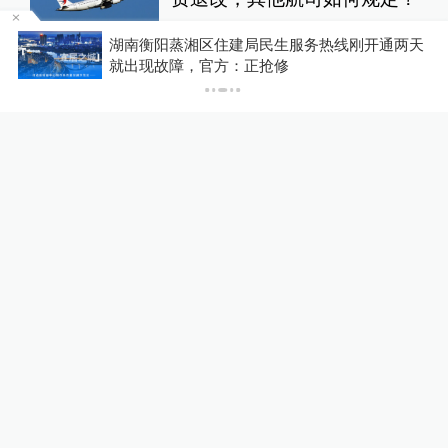
10%公司
7小时前
87
评
为
湖南衡阳蒸湘区住建局民生服务热线刚开通两天
就出现故障，官方：正抢修
河南省2026年“三支一扶”笔试
成绩作废，将重新组织笔试
中国政库
6小时前
34
评
扫描“主播”｜主播利用未成年
人喊网友“爸爸”博流量，“母女
合拍”多账号被封禁
1
直击现场
13小时前
150
评
U17国足三连胜晋级明日之星
半决赛，定位球成最大亮点
运动家
16小时前
56
评