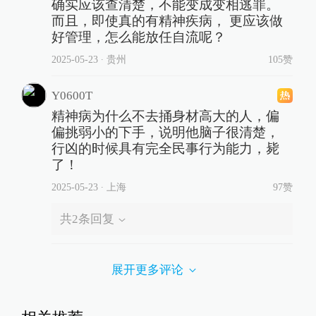
确实应该查清楚，不能变成变相逃罪。
而且，即使真的有精神疾病， 更应该做
好管理，怎么能放任自流呢？
2025-05-23
∙ 贵州
105赞
Y0600T
精神病为什么不去捅身材高大的人，偏
偏挑弱小的下手，说明他脑子很清楚，
行凶的时候具有完全民事行为能力，毙
了！
2025-05-23
∙ 上海
97赞
共
2
条回复
展开更多评论