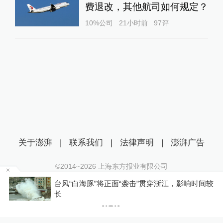
费退改，其他航司如何规定？
10%公司
21小时前
97
评
关于澎湃
|
联系我们
|
法律声明
|
澎湃广告
©2014~
2026
上海东方报业有限公司
沪ICP证：沪B2-20170116 | 沪ICP备14003370号
“白海豚”将正面“袭击”贯穿浙江，影响时间较
韩国足协
互联网新闻信息服务许可证：31120170006
此类不当
沪公网安备 31010602000299号