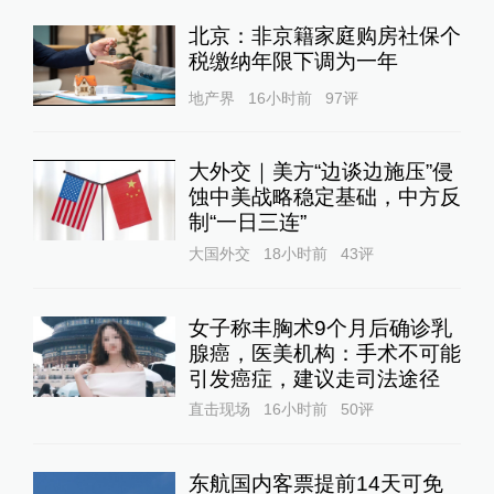
北京：非京籍家庭购房社保个
税缴纳年限下调为一年
地产界
16小时前
97
评
大外交｜美方“边谈边施压”侵
蚀中美战略稳定基础，中方反
制“一日三连”
大国外交
18小时前
43
评
女子称丰胸术9个月后确诊乳
腺癌，医美机构：手术不可能
引发癌症，建议走司法途径
直击现场
16小时前
50
评
东航国内客票提前14天可免