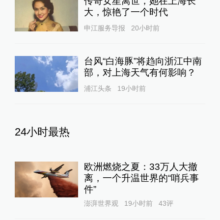
传奇女星离世，她在上海长
大，惊艳了一个时代
申江服务导报
20小时前
台风“白海豚”将趋向浙江中南
部，对上海天气有何影响？
浦江头条
19小时前
24小时最热
欧洲燃烧之夏：33万人大撤
离，一个升温世界的“哨兵事
件”
澎湃世界观
19小时前
43
评