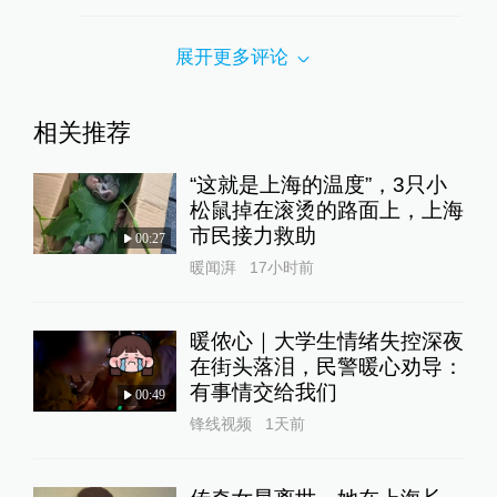
展开更多评论
相关推荐
“这就是上海的温度”，3只小
松鼠掉在滚烫的路面上，上海
市民接力救助
00:27
暖闻湃
17小时前
暖侬心｜大学生情绪失控深夜
在街头落泪，民警暖心劝导：
有事情交给我们
00:49
锋线视频
1天前