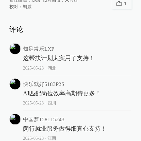
责任编辑：
郑浩
图片编辑：
朱伟辉
1
校对：
刘威
评论
知足常乐LXP
这帮扶计划太实用了支持！
2025-05-23
∙ 湖北
快乐就好5183P2S
AI匹配岗位效率高期待更多！
2025-05-23
∙ 四川
中国梦158115243
闵行就业服务做得细真心支持！
2025-05-23
∙ 江西