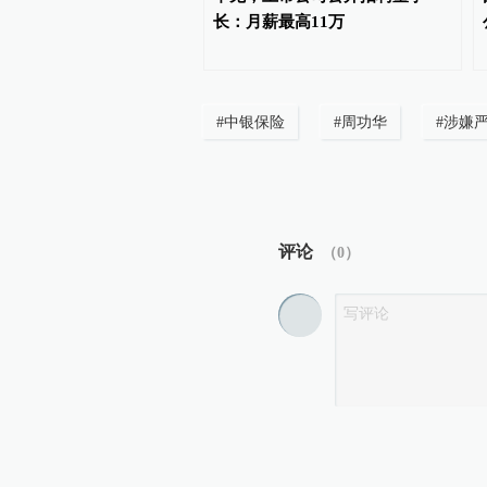
分
长：月薪最高11万
#
中银保险
#
周功华
#
涉嫌
评论
（
0
）