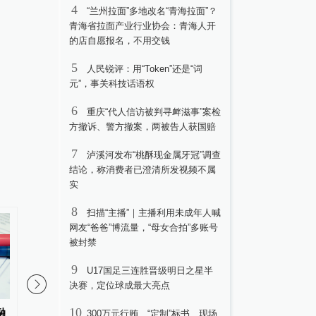
4
“兰州拉面”多地改名“青海拉面”？
青海省拉面产业行业协会：青海人开
的店自愿报名，不用交钱
5
人民锐评：用“Token”还是“词
元”，事关科技话语权
6
重庆“代人信访被判寻衅滋事”案检
方撤诉、警方撤案，两被告人获国赔
7
泸溪河发布“桃酥现金属牙冠”调查
结论，称消费者已澄清所发视频不属
实
8
扫描“主播”｜主播利用未成年人喊
网友“爸爸”博流量，“母女合拍”多账号
被封禁
9
U17国足三连胜晋级明日之星半
决赛，定位球成最大亮点
10
融
2026年上半年1535名纪检监察干
罕见，上市公司公开招
300万元行贿、“定制”标书、现场