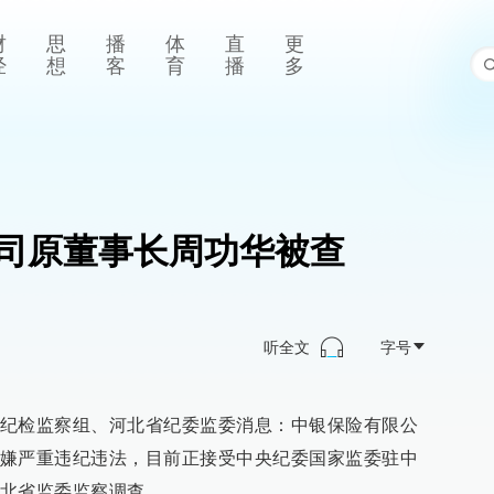
财
思
播
体
直
更
经
想
客
育
播
多
司原董事长周功华被查
听全文
字号
纪检监察组、河北省纪委监委消息：中银保险有限公
嫌严重违纪违法，目前正接受中央纪委国家监委驻中
北省监委监察调查。