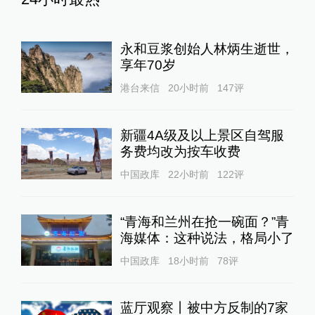
永和豆浆创始人林炳生逝世，
享年70岁
港台来信
20小时前
147
评
新疆4A级及以上景区自驾服
务费均改为按车收费
中国政库
22小时前
122
评
“青海和兰州在抢一碗面？”青
海媒体：这种说法，格局小了
中国政库
18小时前
78
评
蓝厅观察丨被中方反制的7家