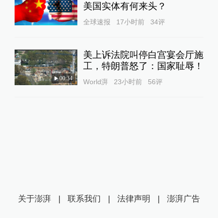
美国实体有何来头？
全球速报
17小时前
34
评
美上诉法院叫停白宫宴会厅施
工，特朗普怒了：国家耻辱！
00:34
World湃
23小时前
56
评
关于澎湃
|
联系我们
|
法律声明
|
澎湃广告