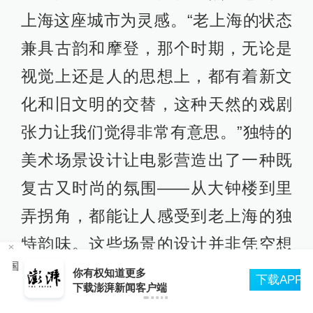
上海这座城市为灵感。“老上海的状态
兼具古韵和摩登，那个时期，无论是
视觉上还是人的思想上，都有着新文
化和旧文明的交替，这种天然的戏剧
张力让我们觉得非常有意思。”独特的
美术场景设计让电影营造出了一种既
复古又时尚的氛围——从大钟楼到里
弄拐角，都能让人感受到老上海的独
特韵味。这些场景的设计并非凭空想
美国
象，美术团队精心参考了上海的许多
你有权知道更多
下载APP
下载澎湃新闻客户端
地方，对具备古韵和现代元素的场景