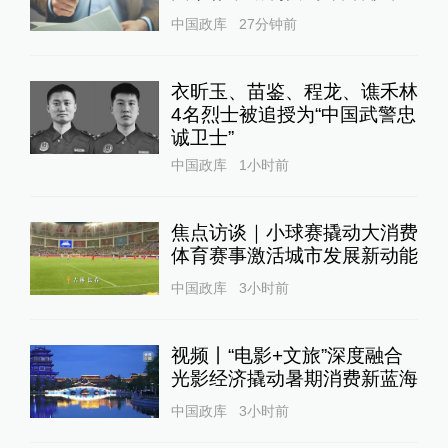
中国政库
27分钟前
衣昕玉、苗鉴、程龙、谯禾林
4名烈士被追授为“中国武警忠
诚卫士”
中国政库
1小时前
焦点访谈｜小球赛撬动大消费
体育赛事激活城市发展新动能
中国政库
3小时前
视频丨“电影+文旅”深度融合
光影经济撬动暑期消费新蓝海
中国政库
3小时前