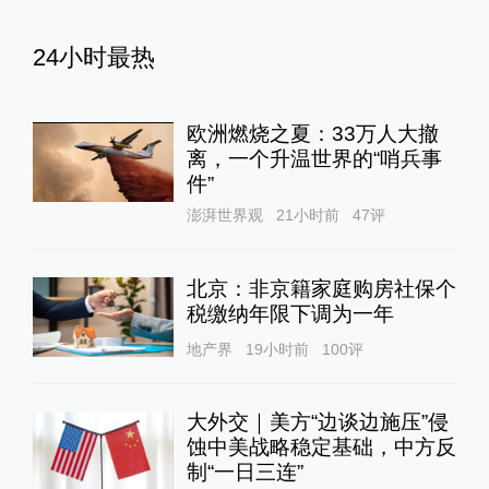
24小时最热
欧洲燃烧之夏：33万人大撤
离，一个升温世界的“哨兵事
件”
澎湃世界观
21小时前
47
评
北京：非京籍家庭购房社保个
税缴纳年限下调为一年
地产界
19小时前
100
评
大外交｜美方“边谈边施压”侵
蚀中美战略稳定基础，中方反
制“一日三连”